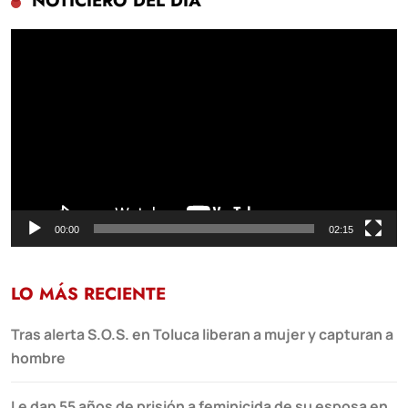
NOTICIERO DEL DÍA
Reproductor
de
vídeo
00:00
02:15
LO MÁS RECIENTE
Tras alerta S.O.S. en Toluca liberan a mujer y capturan a
hombre
Le dan 55 años de prisión a feminicida de su esposa en