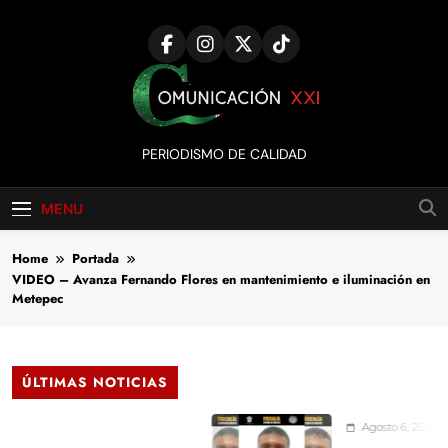
Skip
to
content
Comunicación
PERIODISMO DE CALIDAD
XXI
MENU
Home
Portada
VIDEO – Avanza Fernando Flores en mantenimiento e iluminación en
Metepec
ÚLTIMAS NOTICIAS
Agosto 6, 2026