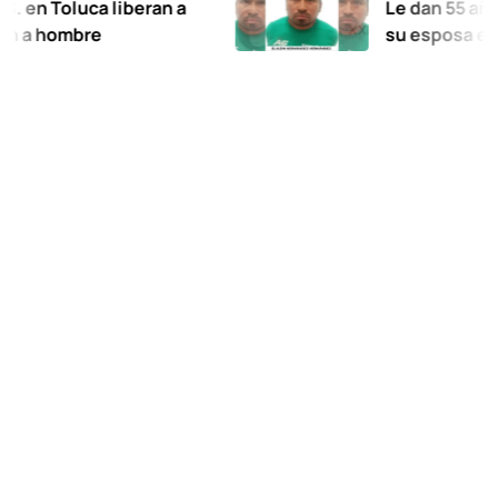
oluca liberan a
Le dan 55 años de pr
ombre
su esposa en Xalatl