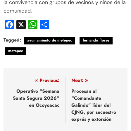
la convivencia con grupos de vecinos y niños de la
comunidad.
Facebook
X
WhatsApp
Compartir
Tagged:
ayuntamiento de metepec
fernando flores
metepec
Navegación
Previous:
Next:
de
Operativo “Semana
Procesan al
Santa Segura 2026”
“Comandante
entradas
en Ocoyoacac
Galindo” líder del
CJNG, por secuestro
exprés y extorsión