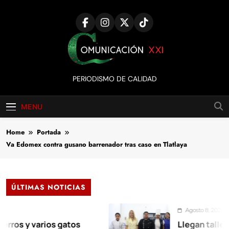
Skip
to
content
Comunicación
PERIODISMO DE CALIDAD
XXI
MENU
Home
Portada
Va Edomex contra gusano barrenador tras caso en Tlatlaya
ÚLTIMAS NOTICIAS
Agosto 8, 2026
 varios gatos
Llegan talleres de 