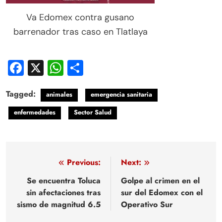
Va Edomex contra gusano
barrenador tras caso en Tlatlaya
Facebook
X
WhatsApp
Compartir
Tagged:
animales
emergencia sanitaria
enfermedades
Sector Salud
Navegación
Previous:
Next:
de
Se encuentra Toluca
Golpe al crimen en el
sin afectaciones tras
sur del Edomex con el
entradas
sismo de magnitud 6.5
Operativo Sur