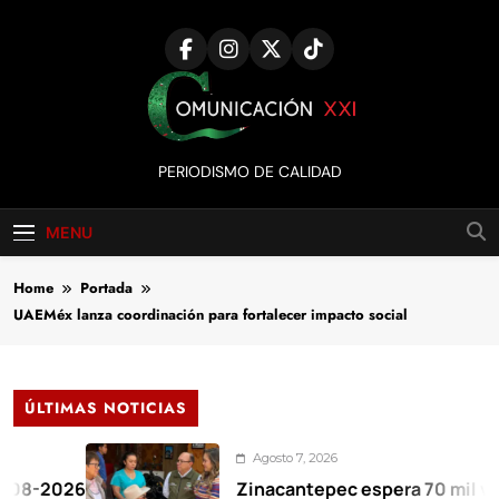
Skip
to
content
Comunicación
PERIODISMO DE CALIDAD
XXI
MENU
Home
Portada
UAEMéx lanza coordinación para fortalecer impacto social
ÚLTIMAS NOTICIAS
Agosto 7, 2026
26
Zinacantepec espera 70 mil visitante