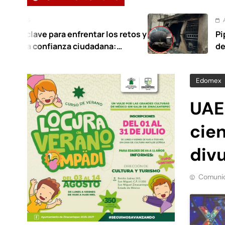
Agosto 7, 2026
 enfrentar los retos y
Pipa de gas provoc
nza ciudadana:
deja 21 heridos en
Edomex
UAE
cie
divu
Comunic