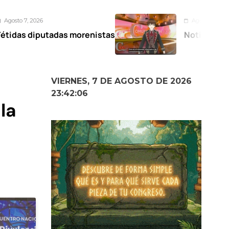
Agosto 6, 2026
s morenistas
Noticiero Comunicación XX
VIERNES, 7 DE AGOSTO DE 2026
23:42:07
la