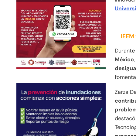
Univers
IEEM 
Durant
e
México
desigu
fomenta 
Zarza D
contrib
proble
destacó 
Tecnolog