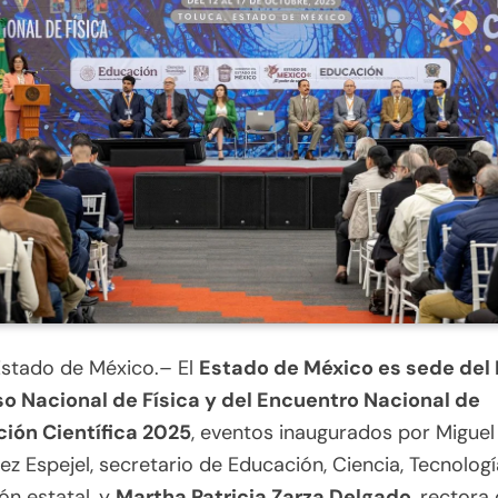
Estado de México.– El
Estado de México es sede del 
o Nacional de Física y del Encuentro Nacional de
ción Científica 2025
, eventos inaugurados por Miguel
z Espejel, secretario de Educación, Ciencia, Tecnologí
ón estatal, y
Martha Patricia Zarza Delgado
, rectora 