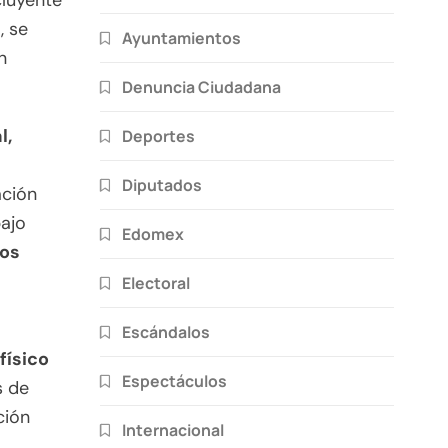
cluyente
, se
Ayuntamientos
n
Denuncia Ciudadana
l,
Deportes
Diputados
ación
bajo
Edomex
tos
Electoral
Escándalos
físico
Espectáculos
s de
ción
Internacional