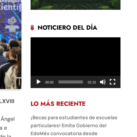
NOTICIERO DEL DÍA
Reproductor
de
vídeo
00:00
02:15
LXVIII
LO MÁS RECIENTE
¡Becas para estudiantes de escuelas
 Ángel
particulares! Emite Gobierno del
a e
EdoMéx convocatoria desde
de la