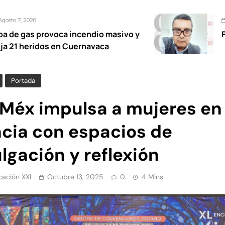
Agosto 7, 2026
a incendio masivo y
Fétidas diputada
 Cuernavaca
Portada
Méx impulsa a mujeres en 
ncia con espacios de
lgación y reflexión
ación XXI
Octubre 13, 2025
0
4 Mins