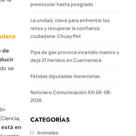
preescolar hasta posgrado
La unidad, clave para enfrentar los
retos y recuperar la confianza
dadana
ciudadana: Chuayffet
o de
Pipa de gas provoca incendio masivo y
ducir
deja 21 heridos en Cuernavaca
ndo se
Fétidas diputadas morenistas
Noticiero Comunicación XXI 06-08-
2026
én
Ciencia,
CATEGORÍAS
 está en
Animales