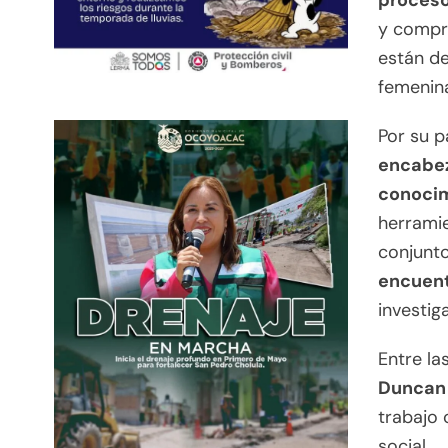
proceso
y compr
están de
femenina
Por su p
encabez
conoci
herramie
conjunto
encuent
investig
Entre la
Duncan 
trabajo 
social.