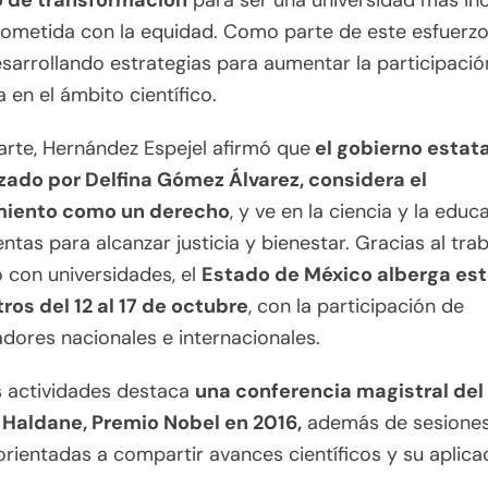
 de transformación
para ser una universidad más in
ometida con la equidad. Como parte de este esfuerzo
sarrollando estrategias para aumentar la participació
 en el ámbito científico.
arte, Hernández Espejel afirmó que
el gobierno estata
ado por Delfina Gómez Álvarez, considera el
miento como un derecho
, y ve en la ciencia y la educ
ntas para alcanzar justicia y bienestar. Gracias al tra
 con universidades, el
Estado de México alberga es
ros del 12 al 17 de octubre
, con la participación de
adores nacionales e internacionales.
s actividades destaca
una conferencia magistral del 
Haldane, Premio Nobel en 2016,
además de sesione
orientadas a compartir avances científicos y su aplica