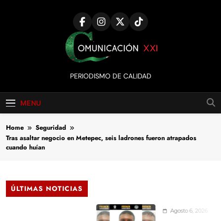
Skip
to
content
Comunicación
PERIODISMO DE CALIDAD
XXI
MENU
Home
Seguridad
Tras asaltar negocio en Metepec, seis ladrones fueron atrapados
cuando huían
ÚLTIMAS NOTICIAS
Agosto 6, 2026