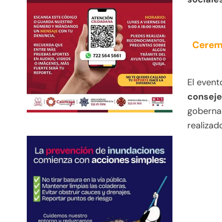
Ceremo
El even
conseje
gobernad
realizad