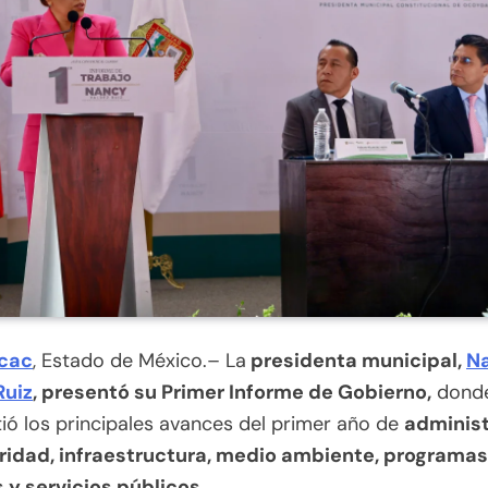
cac
, Estado de México.– La
presidenta municipal,
N
Ruiz
, presentó su Primer Informe de Gobierno,
dond
ó los principales avances del primer año de
adminis
ridad, infraestructura, medio ambiente, programas
 y servicios públicos.