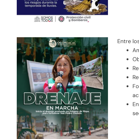
Entre lo
Am
Ob
Re
Re
Fo
ac
En
se