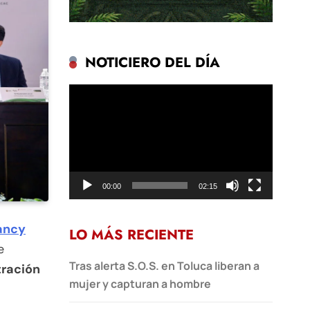
NOTICIERO DEL DÍA
Reproductor
de
vídeo
00:00
02:15
ancy
LO MÁS RECIENTE
e
Tras alerta S.O.S. en Toluca liberan a
tración
mujer y capturan a hombre