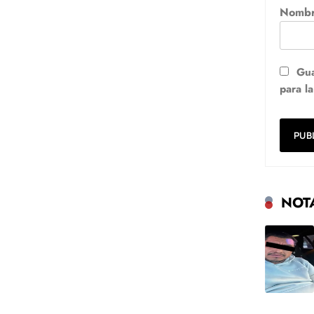
Nomb
Gua
para l
NOT