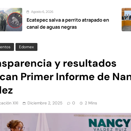
to 6, 2026
A
epec salva a perrito atrapado en
Pro
l de aguas negras
ele
entos
Edomex
nsparencia y resultados
can Primer Informe de Na
dez
ación XXI
Diciembre 2, 2025
0
2 Mins