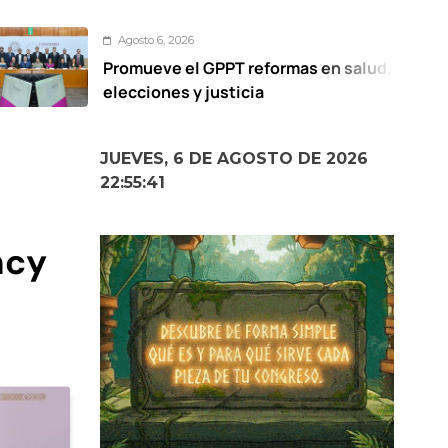
gosto 6, 2026
mueve el GPPT reformas en salud,
V
cciones y justicia
c
s
JUEVES, 6 DE AGOSTO DE 2026
22:55:42
ncy