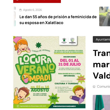
 6, 2026
Agos
 55 años de prisión a feminicida de
Ecat
osa en Xalatlaco
cana
Ayuntami
Tra
mar
Val
Comunic