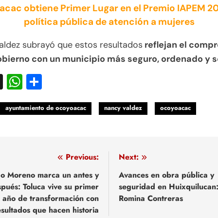
cac obtiene Primer Lugar en el Premio IAPEM 2
política pública de atención a mujeres
aldez subrayó que estos resultados
reflejan el comp
obierno con un municipio más seguro, ordenado y so
acebook
X
WhatsApp
Compartir
ayuntamiento de ocoyoacac
nancy valdez
ocoyoacac
egación
Previous:
Next:
do Moreno marca un antes y
Avances en obra pública y
pués: Toluca vive su primer
seguridad en Huixquilucan
adas
año de transformación con
Romina Contreras
esultados que hacen historia