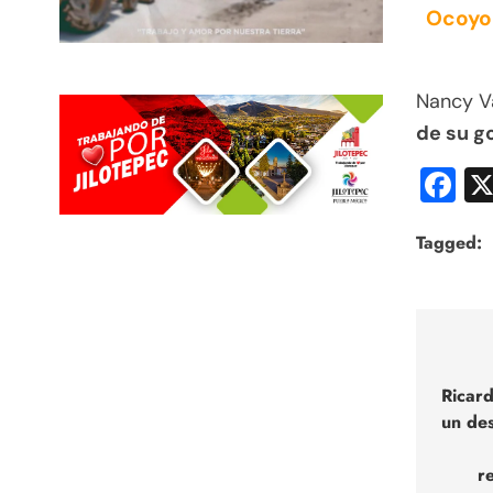
Ocoyoa
Nancy V
de su g
F
Tagged:
Nav
de
Ricar
un des
entr
r