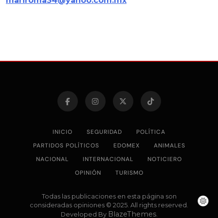
mariroma34@yahoo.com.mx
INICIO
SEGURIDAD
POLÍTICA
PARTIDOS POLÍTICOS
EDOMEX
ANIMALES
NACIONAL
INTERNACIONAL
NOTICIERO
OPINIÓN
TURISMO
Todas las publicaciones en esta página son
consideradas opiniones © 2025. All rights reserved.
BlazeThemes
Developed By
.