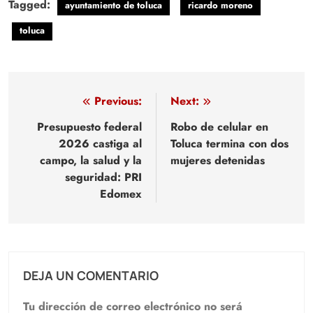
Tagged:
ayuntamiento de toluca
ricardo moreno
toluca
Navegación
Previous:
Next:
de
Presupuesto federal
Robo de celular en
2026 castiga al
Toluca termina con dos
entradas
campo, la salud y la
mujeres detenidas
seguridad: PRI
Edomex
DEJA UN COMENTARIO
Tu dirección de correo electrónico no será