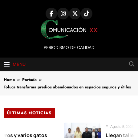
Skip
to
content
Comunicación
PERIODISMO DE CALIDAD
XXI
MENU
Home
Portada
Toluca transforma predios abandonados en espacios seguros y útiles
ÚLTIMAS NOTICIAS
Agosto 8, 2026
 varios gatos
Llegan talleres de a