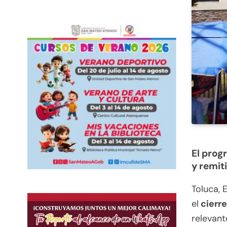
El pro
y remit
Toluca, 
el
cierre
relevant