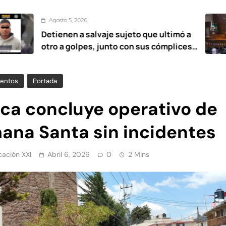
o 5, 2026
Ago
nen a salvaje sujeto que ultimó a
UAEM
a golpes, junto con sus cómplices
esta
12 años
entos
Portada
uca concluye operativo de
ana Santa sin incidentes
ación XXI
Abril 6, 2026
0
2 Mins