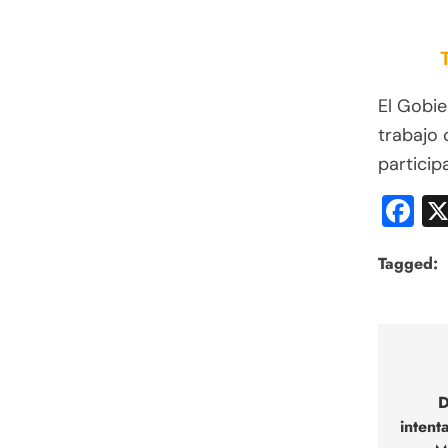
El Gobie
trabajo 
particip
F
Tagged:
Nav
de
D
intent
entr