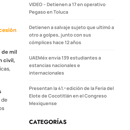
VIDEO – Detienen a 17 en operativo
Pegaso en Toluca
Detienen a salvaje sujeto que ultimó a
cesión
otro a golpes, junto con sus
cómplices hace 12 años
de mil
UAEMéx envía 139 estudiantes a
civil,
estancias nacionales e
icas,
internacionales
Presentan la 41.ª edición de la Feria del
s
Elote de Cocotitlán en el Congreso
 de
Mexiquense
os
CATEGORÍAS