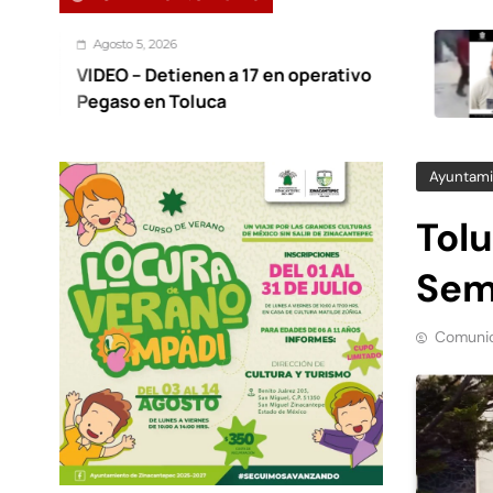
5, 2026
Agost
 Detienen a 17 en operativo
Detie
 en Toluca
otro 
hace 
Ayuntami
Tol
Sem
Comunic