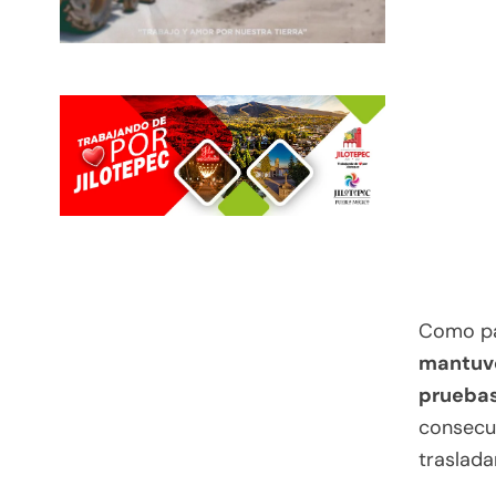
Como par
mantuvo
pruebas
consecue
traslada