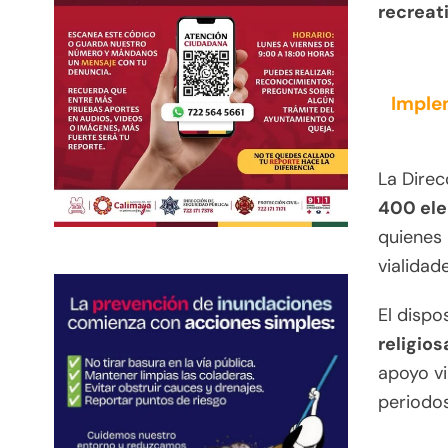
recreati
Imple
La Direc
400 ele
quienes 
vialidad
El dispo
religios
apoyo vi
periodos