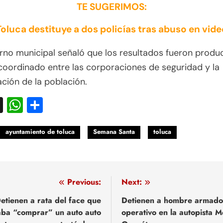
TE SUGERIMOS:
Toluca destituye a dos policías tras abuso en vide
rno municipal señaló que los resultados fueron produ
coordinado entre las corporaciones de seguridad y la
ación de la población.
acebook
X
WhatsApp
Compartir
ayuntamiento de toluca
Semana Santa
toluca
egación
Previous:
Next:
etienen a rata del face que
Detienen a hombre armado
aba “comprar” un auto auto
operativo en la autopista M
adas