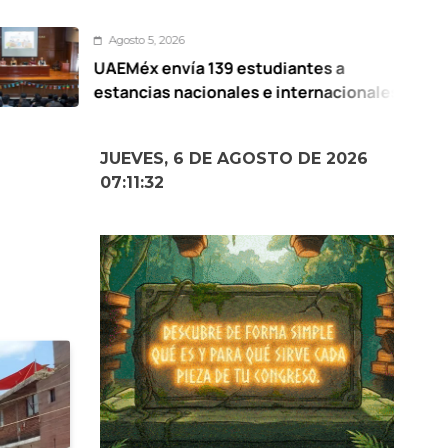
sto 5, 2026
A
éx envía 139 estudiantes a
Pre
ncias nacionales e internacionales
El
Me
JUEVES, 6 DE AGOSTO DE 2026
07:11:34