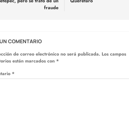
etepec, pero se trató de un
Querétaro
fraude
 UN COMENTARIO
ección de correo electrónico no será publicada.
Los campos
torios están marcados con
*
tario
*