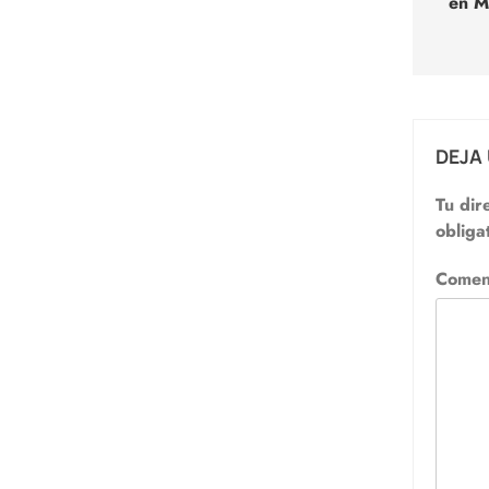
en M
DEJA
Tu dir
obliga
Comen