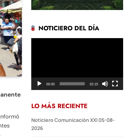
NOTICIERO DEL DÍA
Reproductor
de
vídeo
00:00
02:15
manente
LO MÁS RECIENTE
informó
Noticiero Comunicación XXI 05-08-
ntes
2026
s