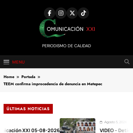
Skip
to
content
Comunicación
PERIODISMO DE CALIDAD
XXI
MENU
Home
Portada
TEEM confirma improcedencia de denuncia en Metepec
ÚLTIMAS NOTICIAS
Agosto 5, 2026
ón XXI 05-08-2026
VIDEO – Detienen a 17