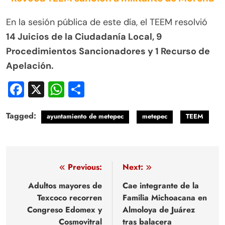
En la sesión pública de este día, el TEEM resolvió
14 Juicios de la Ciudadanía Local, 9
Procedimientos Sancionadores y 1 Recurso de
Apelación.
Facebook
X
WhatsApp
Compartir
Tagged:
ayuntamiento de metepec
metepec
TEEM
Navegación
Previous:
Next:
de
Adultos mayores de
Cae integrante de la
Texcoco recorren
Familia Michoacana en
entradas
Congreso Edomex y
Almoloya de Juárez
Cosmovitral
tras balacera