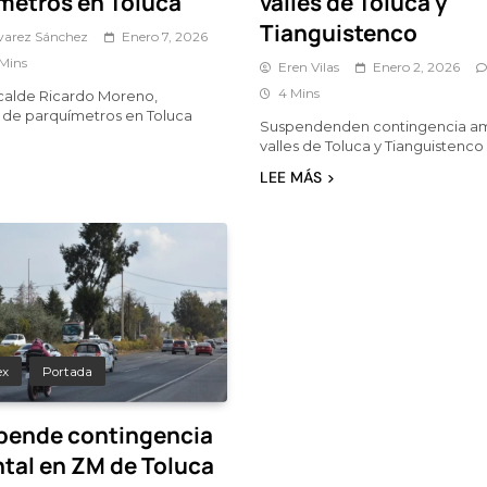
metros en Toluca
valles de Toluca y
Tianguistenco
lvarez Sánchez
Enero 7, 2026
 Mins
Eren Vilas
Enero 2, 2026
4 Mins
calde Ricardo Moreno,
n de parquímetros en Toluca
Suspendenden contingencia am
valles de Toluca y Tianguistenco
LEE MÁS
ex
Portada
pende contingencia
tal en ZM de Toluca