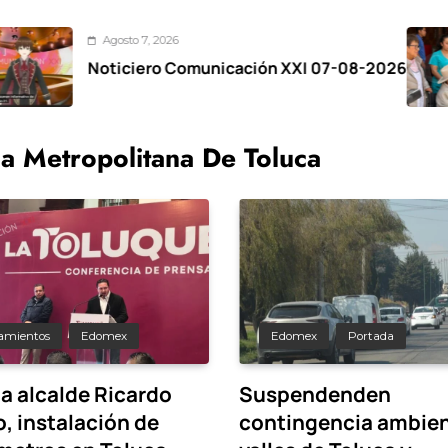
gosto 7, 2026
ticiero Comunicación XXI 07-08-2026
Zi
el
a Metropolitana De Toluca
amientos
Edomex
Edomex
Portada
a alcalde Ricardo
Suspendenden
, instalación de
contingencia ambien