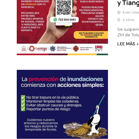
y Tian
Eren Vila
4 Mins
Se suspen
ZM de Tolu
LEE MÁS