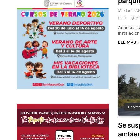
parquí
Mariel Á
0
7
Anuncia al
instalació
LEE MÁS
Edom
Se sus
ambien