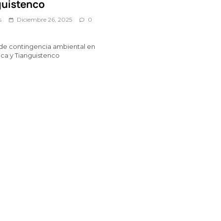
guistenco
s
Diciembre 26, 2025
0
de contingencia ambiental en
ca y Tianguistenco