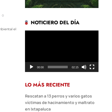
0
NOTICIERO DEL DÍA
biental el
Reproductor
de
vídeo
00:00
02:15
LO MÁS RECIENTE
Rescatan a 13 perros y varios gatos
víctimas de hacinamiento y maltrato
en Ixtapaluca