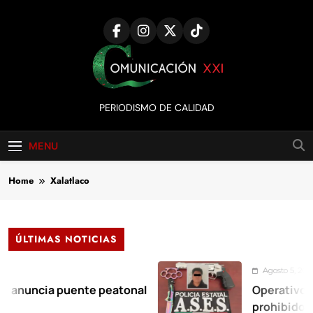
Skip
to
content
Comunicación
PERIODISMO DE CALIDAD
XXI
MENU
Home
Xalatlaco
ÚLTIMAS NOTICIAS
Agosto 5, 2026
ia puente peatonal
Operativo Argos a
prohibidos en la c