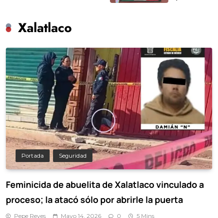
Xalatlaco
Portada
Seguridad
Feminicida de abuelita de Xalatlaco vinculado a
proceso; la atacó sólo por abrirle la puerta
Pepe Reyes
Mayo 14, 2026
0
5 Mins