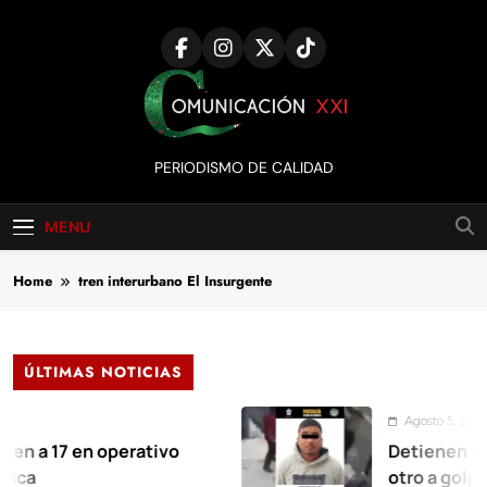
Skip
to
content
Comunicación
PERIODISMO DE CALIDAD
XXI
MENU
Home
tren interurbano El Insurgente
ÚLTIMAS NOTICIAS
Agosto 5, 2026
 en operativo
Detienen a salvaje 
otro a golpes, junt