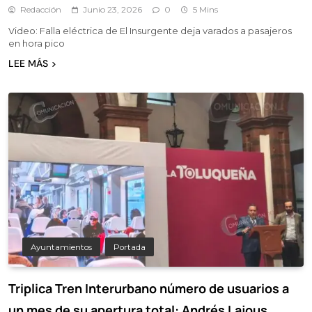
Redacción
Junio 23, 2026
0
5 Mins
Video: Falla eléctrica de El Insurgente deja varados a pasajeros
en hora pico
LEE MÁS
Ayuntamientos
Portada
Triplica Tren Interurbano número de usuarios a
un mes de su apertura total: Andrés Lajous