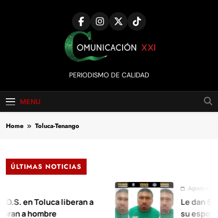
Skip
to
content
Comunicación
PERIODISMO DE CALIDAD
XXI
MENU
Home
Toluca-Tenango
ÚLTIMAS NOTICIAS
Agosto 6, 2026
 en Toluca liberan a
Le dan 55 años d
 a hombre
su esposa en Xa