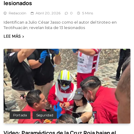
lesionados
Redacción
Abril 20, 2026
0
5 Mins
Identifican a Julio César Jasso como el autor del tiroteo en
Teotihuacán; revelan lista de 13 lesionados
LEE MÁS
Portada
Seguridad
Video: Paramédicos de la Cruz Roja bajan el