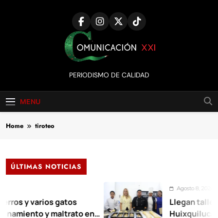
Skip
to
content
Comunicación
PERIODISMO DE CALIDAD
XXI
MENU
Home
tiroteo
ÚLTIMAS NOTICIAS
Agosto 8, 2026
varios gatos
Llegan talleres de a
to y maltrato en
Huixquilucan