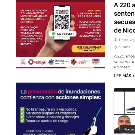
A 220 a
senten
secues
de Nic
Pepe Rey
5 Mins
A 220 años
secuestrad
Romero
LEE MÁS
Porta