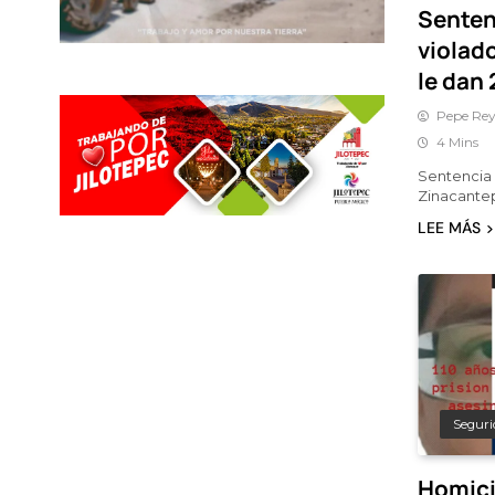
Senten
violad
le dan 
Pepe Rey
4 Mins
Sentencia 
Zinacantep
LEE MÁS
Seguri
Homici