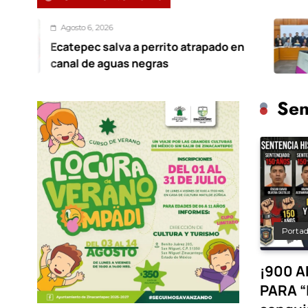
6, 2026
Agost
c salva a perrito atrapado en
Promu
de aguas negras
elecc
Sen
Porta
¡900 A
PARA “