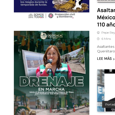
Asaltan
México
110 año
Pepe Rey
6 Mins
Asaltantes 
Querétaro 
LEE MÁS
Porta