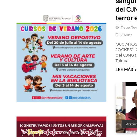
sanguin
del CJ
terror 
Pepe Rey
7 Mins
¡900 AÑOS
JOCKES”! C
del CJNG t
Toluca
LEE MÁS
Porta