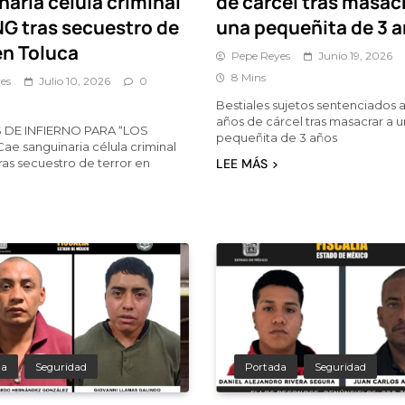
aria célula criminal
de cárcel tras masac
NG tras secuestro de
una pequeñita de 3 
en Toluca
Pepe Reyes
Junio 19, 2026
8 Mins
es
Julio 10, 2026
0
Bestiales sujetos sentenciados a 
años de cárcel tras masacrar a 
 DE INFIERNO PARA “LOS
pequeñita de 3 años
ae sanguinaria célula criminal
ras secuestro de terror en
LEE MÁS
da
Seguridad
Portada
Seguridad