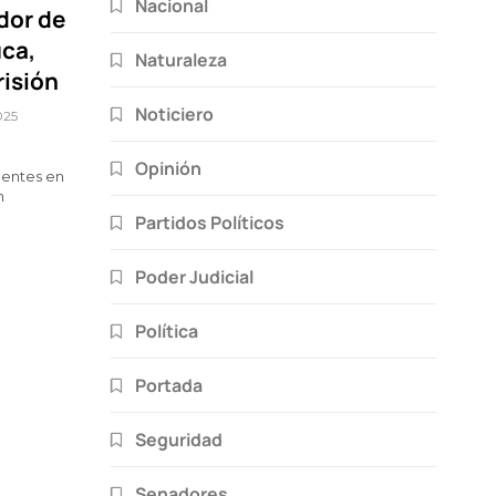
Nacional
dor de
uca,
Naturaleza
risión
Noticiero
025
Opinión
centes en
n
Partidos Políticos
Poder Judicial
Política
Portada
Seguridad
Senadores