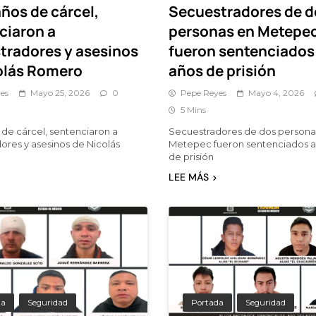
ños de cárcel,
Secuestradores de d
ciaron a
personas en Metepe
tradores y asesinos
fueron sentenciados 
olás Romero
años de prisión
es
Mayo 25, 2026
0
Pepe Reyes
Mayo 4, 2026
5 Mins
 de cárcel, sentenciaron a
Secuestradores de dos persona
ores y asesinos de Nicolás
Metepec fueron sentenciados a
de prisión
LEE MÁS
da
Seguridad
Portada
Seguridad