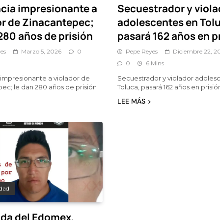
cia impresionante a
Secuestrador y viola
or de Zinacantepec;
adolescentes en Tol
280 años de prisión
pasará 162 años en p
es
Marzo 5, 2026
0
Pepe Reyes
Diciembre 22, 2
0
6 Mins
impresionante a violador de
Secuestrador y violador adoles
ec; le dan 280 años de prisión
Toluca, pasará 162 años en prisió
LEE MÁS
dad
da del Edomex,