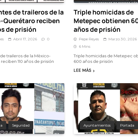
tes de traileros de la
Triple homicidas de
-Querétaro reciben
Metepec obtienen 6
s de prisión
años de prisión
es
Abril 17, 2026
0
Pepe Reyes
Marzo 30, 2026
6 Mins
de traileros de la Mèxico-
Triple homicidas de Metepec o
reciben 110 años de prisión
600 años de prisión
LEE MÁS
da
Seguridad
Ayuntamientos
Portada