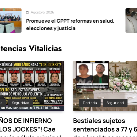
o 6, 2026
Ago
eve el GPPT reformas en salud,
Volc
iones y justicia
cue
sus
tencias Vitalicias
da
Seguridad
Portada
Seguridad
ÑOS DE INFIERNO
Bestiales sujetos
LOS JOCKES”! Cae
sentenciados a 77 y 