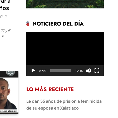
rar a
años
0
NOTICIERO DEL DÍA
77 y 61
Reproductor
una
de
vídeo
00:00
02:15
LO MÁS RECIENTE
Le dan 55 años de prisión a feminicida
de su esposa en Xalatlaco