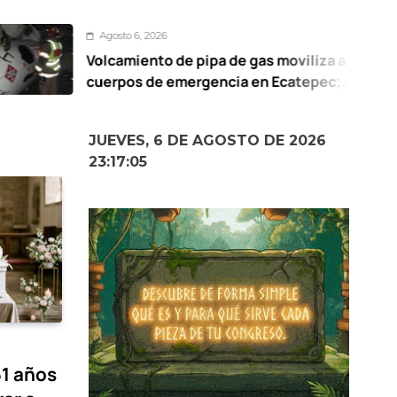
sto 6, 2026
amiento de pipa de gas moviliza a
Ev
rpos de emergencia en Ecatepec;
mu
pensión de la empresa en proceso
JUEVES, 6 DE AGOSTO DE 2026
23:17:06
61 años