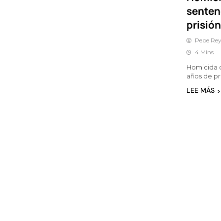
senten
prisión
Pepe Rey
4 Mins
Homicida d
años de pr
LEE MÁS