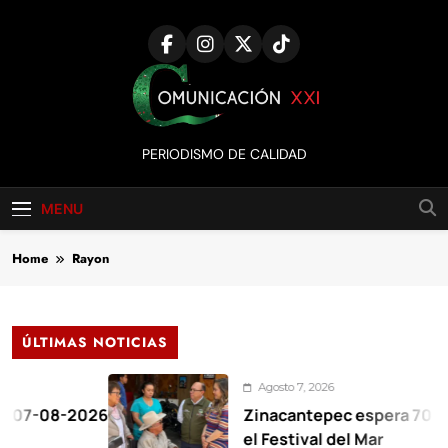
Skip
to
content
Comunicación
PERIODISMO DE CALIDAD
XXI
MENU
Home
Rayon
ÚLTIMAS NOTICIAS
Agosto 7, 2026
-08-2026
Zinacantepec espera 70 mil visi
el Festival del Mar