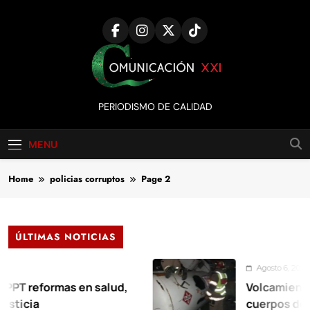
Skip
to
content
Comunicación
PERIODISMO DE CALIDAD
XXI
MENU
Home
policias corruptos
Page 2
ÚLTIMAS NOTICIAS
Agosto 6, 2026
formas en salud,
Volcamiento de pipa
cuerpos de emerge