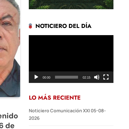
NOTICIERO DEL DÍA
Reproductor
de
vídeo
00:00
02:15
LO MÁS RECIENTE
Noticiero Comunicación XXI 05-08-
enido
2026
6 de