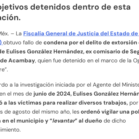
bjetivos detenidos dentro de esta
ción.
Méx. – La
Fiscalía General de Justicia del Estado d
)
obtuvo fallo de
condena por el delito de extorsión
de Eulises González Hernández, ex comisario de Se
a de Acambay
, quien fue detenido en el marco de la 
e”.
do a la investigación iniciada por el Agente del Minist
 en el mes de
junio de 2024, Eulises González Herná
 a las víctimas para realizar diversos trabajos,
por 
s de agosto del mismo año, les
ordenó vigilar una pol
 en el municipio y “
levantar
” al dueño
de dicho
imiento.