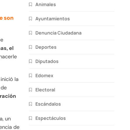
Animales
e son
Ayuntamientos
Denuncia Ciudadana
de
Deportes
as, el
hacerle
Diputados
Edomex
nició la
 de
Electoral
ración
Escándalos
Espectáculos
a, un
encia de