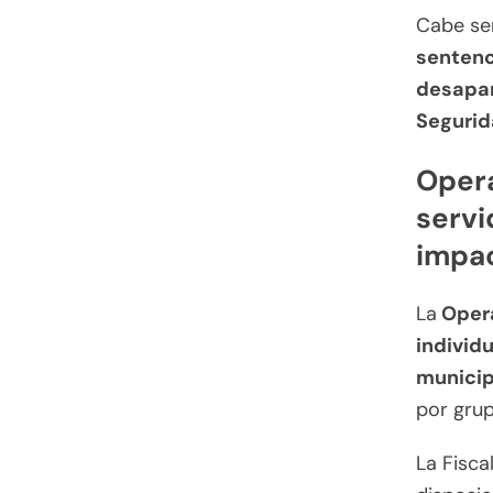
Cabe se
sentenc
desapar
Segurid
Opera
servi
impa
La
Opera
individ
municip
por grup
La Fisca