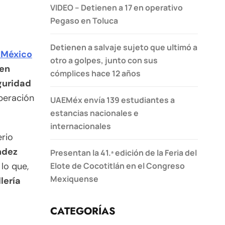
VIDEO – Detienen a 17 en operativo
Pegaso en Toluca
Detienen a salvaje sujeto que ultimó a
e México
otro a golpes, junto con sus
 en
cómplices hace 12 años
guridad
Operación
UAEMéx envía 139 estudiantes a
estancias nacionales e
internacionales
erio
ndez
Presentan la 41.ª edición de la Feria del
Elote de Cocotitlán en el Congreso
lo que,
Mexiquense
lería
CATEGORÍAS