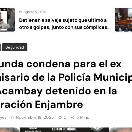
 2026
Agosto
 a salvaje sujeto que ultimó a
UAEMéx
olpes, junto con sus cómplices
estanc
 años
Seguridad
unda condena para el ex
sario de la Policía Munici
Acambay detenido en la
ración Enjambre
yes
Noviembre 19, 2025
0
5 Mins