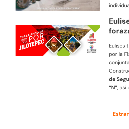
individu
Eulis
foraz
Eulises 
por la F
conjunta
Construc
de Segu
“N”
, as
Estran