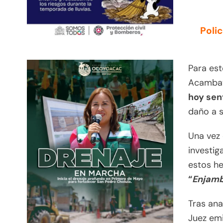
Poli
Para est
Acamba
hoy sen
daño a s
Una vez 
investig
estos he
“
Enjam
Tras ana
Juez emi