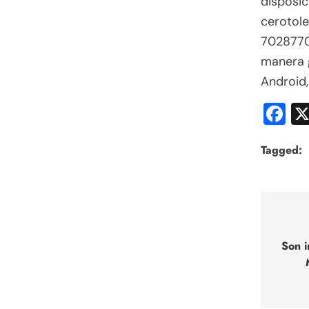
disposic
cerotol
7028770,
manera g
Android,
F
Tagged:
Nav
de
Son i
entr