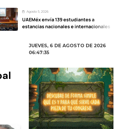
 5, 2026
Agos
 envía 139 estudiantes a
Prese
ias nacionales e internacionales
Elote
Mexi
JUEVES, 6 DE AGOSTO DE 2026
06:47:37
pal