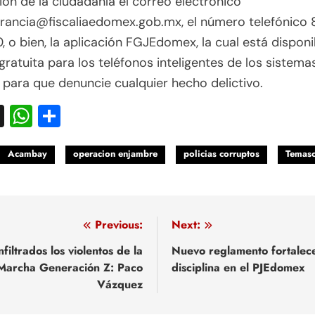
ión de la ciudadanía el correo electrónico
erancia@fiscaliaedomex.gob.mx, el número telefónico
 o bien, la aplicación FGJEdomex, la cual está disponi
ratuita para los teléfonos inteligentes de los sistema
 para que denuncie cualquier hecho delictivo.
acebook
X
WhatsApp
Compartir
Acambay
operacion enjambre
policias corruptos
Temasc
egación
Previous:
Next:
nfiltrados los violentos de la
Nuevo reglamento fortalec
Marcha Generación Z: Paco
disciplina en el PJEdomex
adas
Vázquez