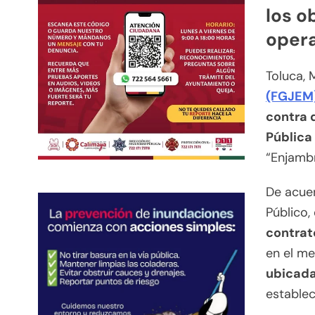
los o
opera
Toluca, 
(FGJEM
contra 
Públic
“Enjambr
De acuer
Público,
contrató
en el me
ubicada
establec