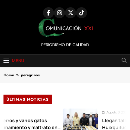
Skip
to
content
Comunicación
PERIODISMO DE CALIDAD
XXI
MENU
Home
peregrinos
ÚLTIMAS NOTICIAS
Agosto 8, 2026
 varios gatos
Llegan talleres de a
nto y maltrato en
Huixquilucan