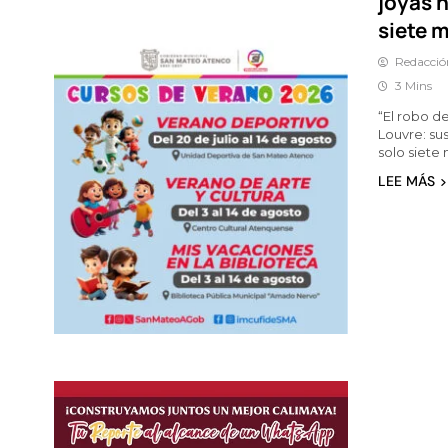
joyas 
siete 
Redacció
3 Mins
“El robo d
Louvre: su
solo siete
LEE MÁS