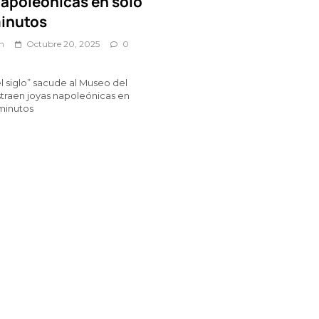
napoleónicas en solo
minutos
n
Octubre 20, 2025
0
el siglo” sacude al Museo del
straen joyas napoleónicas en
 minutos