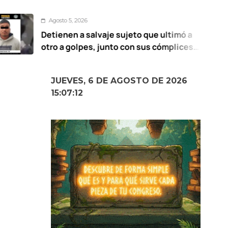
sto 5, 2026
enen a salvaje sujeto que ultimó a
UA
 a golpes, junto con sus cómplices
es
e 12 años
JUEVES, 6 DE AGOSTO DE 2026
15:07:13