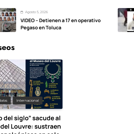
o 5, 2026
Ago
 – Detienen a 17 en operativo
Deti
o en Toluca
otro
hac
seos
alos
Internacional
o del siglo” sacude al
del Louvre: sustraen