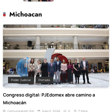
Michoacan
Poder Judicial
Portada
Congreso digital: PJEdomex abre camino a
Michoacán
Comunicación XXI
Julio 9, 2026
0
7 Mins