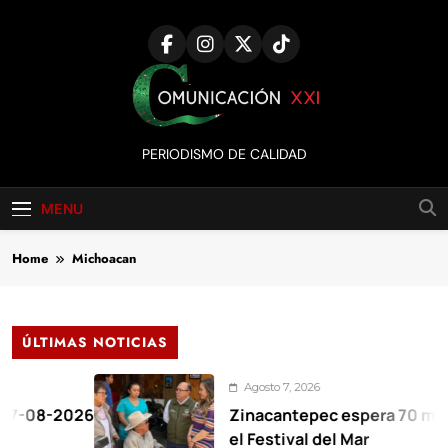
Skip
to
content
Comunicación
PERIODISMO DE CALIDAD
XXI
MENU
Home
Michoacan
ÚLTIMAS NOTICIAS
Agosto 7, 2026
8-2026
Zinacantepec espera 70 mil visit
el Festival del Mar