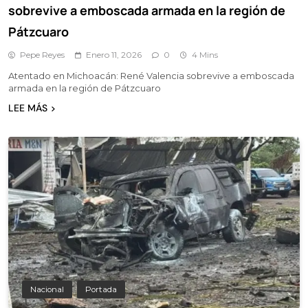
sobrevive a emboscada armada en la región de
Pátzcuaro
Pepe Reyes
Enero 11, 2026
0
4 Mins
Atentado en Michoacán: René Valencia sobrevive a emboscada
armada en la región de Pátzcuaro
LEE MÁS
Nacional
Portada