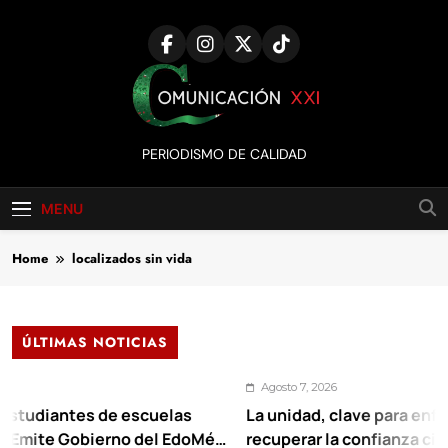
Skip
to
content
Comunicación
PERIODISMO DE CALIDAD
XXI
MENU
Home
localizados sin vida
ÚLTIMAS NOTICIAS
Agosto 7, 2026
iantes de escuelas
La unidad, clave para enfrentar l
te Gobierno del EdoMéx
recuperar la confianza ciudadan