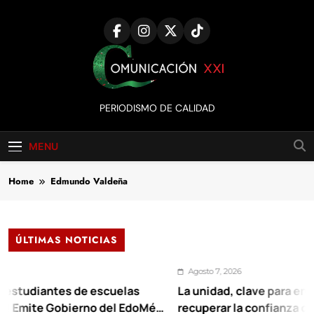
Skip
to
content
Comunicación
PERIODISMO DE CALIDAD
XXI
MENU
Home
Edmundo Valdeña
ÚLTIMAS NOTICIAS
Agosto 7, 2026
diantes de escuelas
La unidad, clave para enfrentar 
ite Gobierno del EdoMéx
recuperar la confianza ciudada