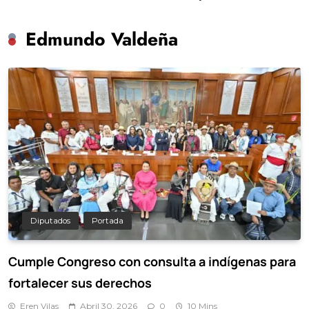
de preescolar hasta
Chuayffet
Edmundo Valdeña
Diputados
Portada
Cumple Congreso con consulta a indígenas para
fortalecer sus derechos
Eren Vilas
Abril 30, 2026
0
10 Mins