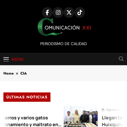
Skip
to
content
Comunicación
PERIODISMO DE CALIDAD
XXI
MENU
Home
CIA
ÚLTIMAS NOTICIAS
Agosto 8, 2026
os y varios gatos
Llegan talleres 
amiento y maltrato en
Huixquilucan