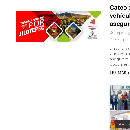
Cateo 
vehícu
asegu
Pepe Rey
3 Mins
Un cateo e
Cuexcontit
aseguramie
documenta
LEE MÁS
Ayunt