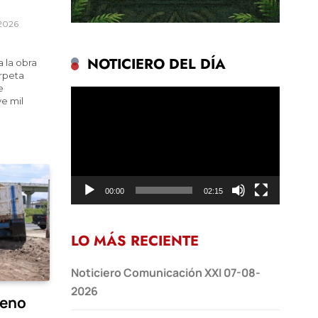
 2026
NOTICIERO DEL DÍA
 la obra
rpeta
e
Reproductor
e mil
de
vídeo
00:00
02:15
LO MÁS RECIENTE
Noticiero Comunicación XXI 07-08-
2026
reno