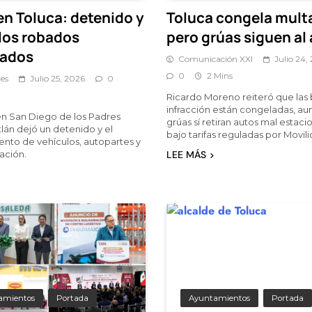
en Toluca: detenido y
Toluca congela mult
los robados
pero grúas siguen al
rados
Comunicación XXI
Julio 24,
0
2 Mins
es
Julio 25, 2026
0
Ricardo Moreno reiteró que las 
infracción están congeladas, au
n San Diego de los Padres
grúas sí retiran autos mal estac
lán dejó un detenido y el
bajo tarifas reguladas por Movili
nto de vehículos, autopartes y
ción.
LEE MÁS
amientos
Portada
Ayuntamientos
Portada