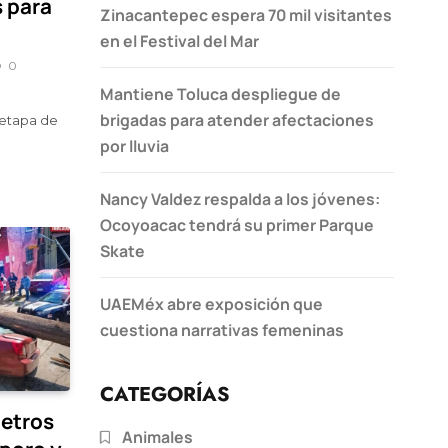
 para
Zinacantepec espera 70 mil visitantes
en el Festival del Mar
0
Mantiene Toluca despliegue de
brigadas para atender afectaciones
 etapa de
por lluvia
Nancy Valdez respalda a los jóvenes:
Ocoyoacac tendrá su primer Parque
Skate
UAEMéx abre exposición que
cuestiona narrativas femeninas
CATEGORÍAS
metros
Animales