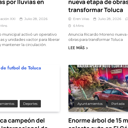
s por lluvias en
nueva etapa de obras
transformar Toluca
ación XXI
Julio 28, 2026
Eren Vilas
Julio 28, 2026
 Mins
6 Mins
o municipal activó un operativo
Anuncia Ricardo Moreno nueva
as y unidades vactor para liberar
obras para transformar Toluca
y mantener la circulación.
LEE MÁS
amientos
Deportes
Ayuntamientos
Portada
uca campeón del
Enorme árbol de 15 