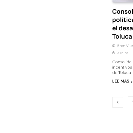
Consol
polític
el des
Toluca
Eren Vila
3 Mins
Consolida 
incentivos
de Toluca
LEE MÁS