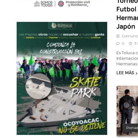
Torneo
Futbol
Herman
Japón
Comunic
0
3
Es Toluca
Internacio
Hermanas 
LEE MÁS
Porta