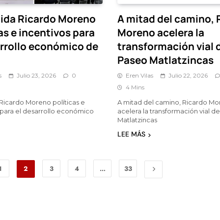
ida Ricardo Moreno
A mitad del camino, 
as e incentivos para
Moreno acelera la
arrollo económico de
transformación vial 
Paseo Matlatzincas
s
Julio 23, 2026
0
Eren Vilas
Julio 22, 2026
4 Mins
Ricardo Moreno políticas e
A mitad del camino, Ricardo M
 para el desarrollo económico
acelera la transformación vial d
Matlatzincas
LEE MÁS
1
2
3
4
…
33