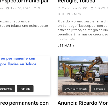
 inspector municipal
Refugio, Toluca
es
Julio 30, 2026
0
Comunicación XXI
Julio 29,
0
2 Mins
extorsionadores de
Ricardo Moreno puso en marcha
es en Toluca; uno es inspector
en Santiago Tlacotepec, con ca
asfáltica y trabajos integrales qu
beneficiarán a más de diecinuev
habitantes.
LEE MÁS
amientos
Portada
Ayuntamientos
Portada
reo permanente con
Anuncia Ricardo Mo