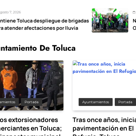
Agosto 7, 2026
espliegue de brigadas
Nancy Valdez res
aciones por lluvia
Ocoyoacac tendr
ntamiento De Toluca
amientos
Portada
Ayuntamientos
Portada
os extorsionadores
Tras once años, inici
erciantes en Toluca;
pavimentación en El