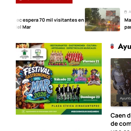
Agosto 7, 2026
 70 mil visitantes en
Mantiene Toluca d
para atender afect
Ayu
Ayunt
Caen d
de com