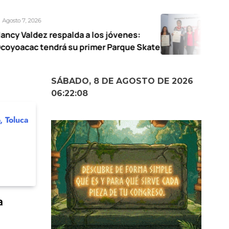
Agosto 7, 2026
palda a los jóvenes:
UAEMéx abre e
á su primer Parque Skate
narrativas fem
SÁBADO, 8 DE AGOSTO DE 2026
06:22:09
a