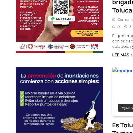
brigada
Toluca
Comunic
0
3
El gobiern
con brigad
coladeras 
LEE MÁS
Ayunt
Es Tol