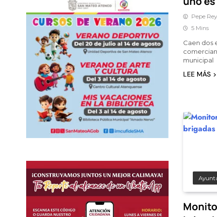
uno es
Pepe Rey
5 Mins
Caen dos 
comerciant
municipal
LEE MÁS
Ayunt
Monito