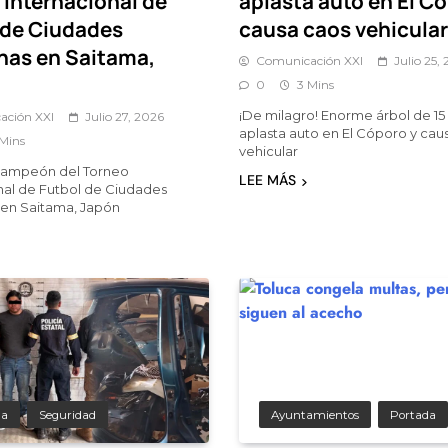
 Internacional de
aplasta auto en El C
 de Ciudades
causa caos vehicular
as en Saitama,
Comunicación XXI
Julio 25,
0
3 Mins
¡De milagro! Enorme árbol de 15
ación XXI
Julio 27, 2026
aplasta auto en El Cóporo y cau
 Mins
vehicular
 campeón del Torneo
LEE MÁS
nal de Futbol de Ciudades
en Saitama, Japón
da
Seguridad
Ayuntamientos
Portada