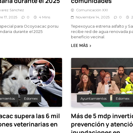
aria durante el 2025
comunidades
lvarez Sánchez
Comunicación XXI
e 17, 2025
0
4 Mins
Noviembre 14, 2025
0
special para Ocoyoacac porsu
Tepexoyuca estrena asfalto y S
ndaria durante el 2025
recibe red de agua renovada p
beneficio vecinal.
LEE MÁS
amientos
Edomex
Ayuntamientos
Edomex
cac supera las 6 mil
Más de 5 mdp inverti
ones veterinarias en
prevención y atenci
inundaciones en