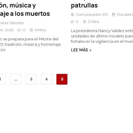
ión, música y
patrullas
je a los muertos
Comunicación XXI
Octubre 
0
2 Mins
lvarez Sánchez
14, 2025
0
5 Mins
La presidenta Nancy Valdez en
unidades de último modelo par
se prepara para el Mitote del
fortalecer la vigilancia en el mun
25: tradición, música y homenaje
tos
LEE MÁS
1
…
3
4
5