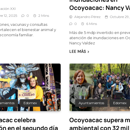
Ocoyoacac: Nancy V
ación XXI
e 12, 2025
0
2 Mins
Alejandro Pérez
Octubre 29,
0
6 Mins
iones, vacunas y consultas
ortalecen el bienestar animal y
Más de 5 mdp invertido en prev
economía familiar.
atención de inundaciones en O
Nancy Valdez
LEE MÁS
amientos
Edomex
Ayuntamientos
Edomex
cac celebra
Ocoyoacac supera m
ón en el segundo día
ambiental con 32 mil