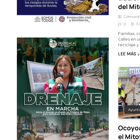
del Mit
Comunic
0
3
Familias, c
calles en 
reciclaje 
LEE MÁS
Ayunt
Ocoyoa
el Mito