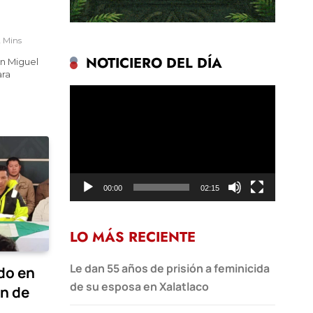
2 Mins
NOTICIERO DEL DÍA
an Miguel
ara
Reproductor
de
vídeo
00:00
02:15
LO MÁS RECIENTE
Le dan 55 años de prisión a feminicida
do en
de su esposa en Xalatlaco
ón de