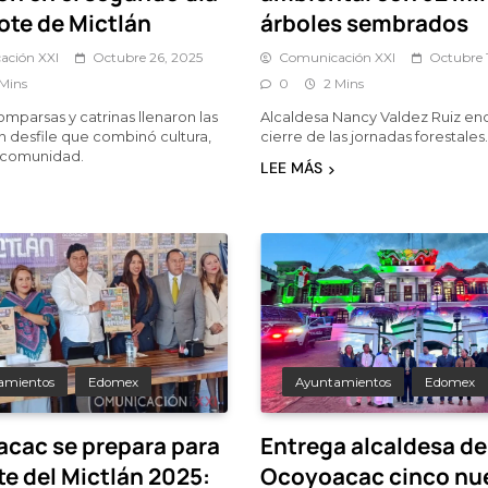
ote de Mictlán
árboles sembrados
ación XXI
Octubre 26, 2025
Comunicación XXI
Octubre 
 Mins
0
2 Mins
omparsas y catrinas llenaron las
Alcaldesa Nancy Valdez Ruiz en
un desfile que combinó cultura,
cierre de las jornadas forestales.
y comunidad.
LEE MÁS
amientos
Edomex
Ayuntamientos
Edomex
cac se prepara para
Entrega alcaldesa de
te del Mictlán 2025:
Ocoyoacac cinco nu