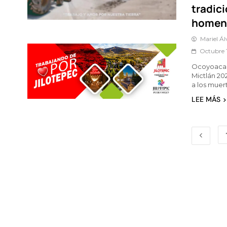
tradic
homena
Mariel Á
Octubre 
Ocoyoacac 
Mictlán 20
a los muer
LEE MÁS