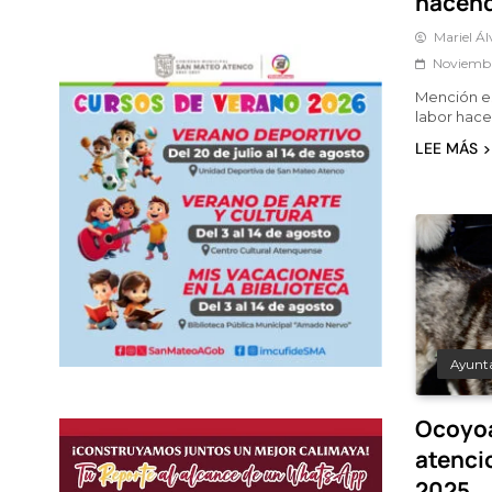
hacend
Mariel Á
Noviembr
Mención e
labor hace
LEE MÁS
Ayunt
Ocoyoa
atenci
2025