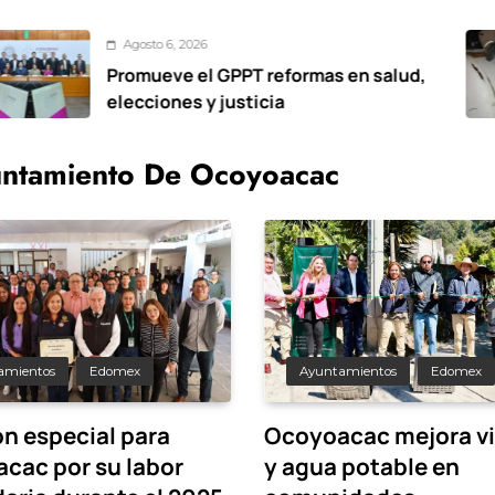
osto 6, 2026
mueve el GPPT reformas en salud,
Vo
cciones y justicia
cu
su
ntamiento De Ocoyoacac
amientos
Edomex
Ayuntamientos
Edomex
n especial para
Ocoyoacac mejora vi
cac por su labor
y agua potable en