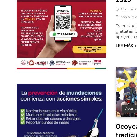
Comunic
Noviembr
Esterilizac
gratuitas f
apoyan la 
LEE MÁS
Ayunt
Ocoyoa
tradici