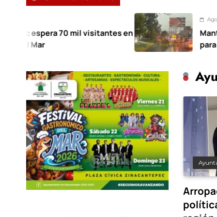
Agosto 7, 2026
 mil visitantes en
Mantiene Toluca des
para atender afectaci
Ayu
Ayunt
Arropa
polític