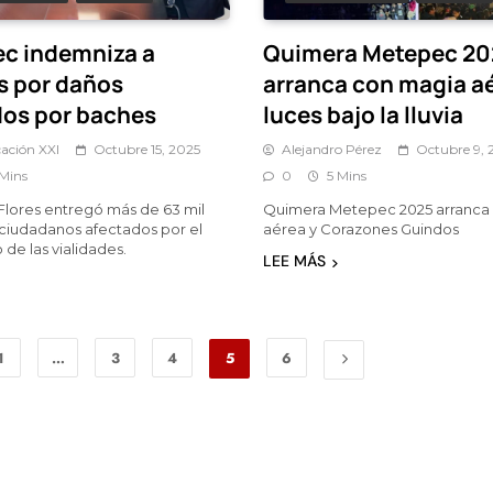
c indemniza a
Quimera Metepec 20
s por daños
arranca con magia aé
os por baches
luces bajo la lluvia
ación XXI
Octubre 15, 2025
Alejandro Pérez
Octubre 9, 
 Mins
0
5 Mins
lores entregó más de 63 mil
Quimera Metepec 2025 arranca
 ciudadanos afectados por el
aérea y Corazones Guindos
 de las vialidades.
LEE MÁS
1
…
3
4
5
6