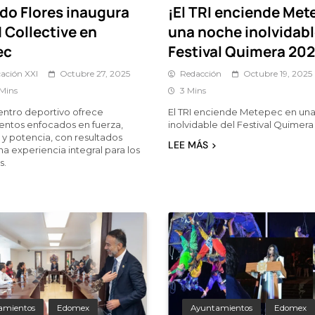
do Flores inaugura
¡El TRI enciende Met
 Collective en
una noche inolvidabl
ec
Festival Quimera 202
ación XXI
Octubre 27, 2025
Redacción
Octubre 19, 2025
 Mins
3 Mins
entro deportivo ofrece
El TRI enciende Metepec en un
ntos enfocados en fuerza,
inolvidable del Festival Quimera
a y potencia, con resultados
LEE MÁS
una experiencia integral para los
s.
amientos
Edomex
Ayuntamientos
Edomex