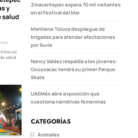
Zinacantepec espera 70 mil visitantes
as y
en el Festival del Mar
 salud
Mantiene Toluca despliegue de
brigadas para atender afectaciones
 Mins
por lluvia
il becas
de salud
Nancy Valdez respalda a los jóvenes:
Ocoyoacac tendrá su primer Parque
Skate
UAEMéx abre exposición que
cuestiona narrativas femeninas
CATEGORÍAS
Animales