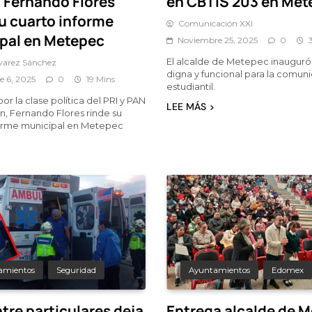
, Fernando Flores
en CBTIS 203 en Met
su cuarto informe
Comunicación XXI
pal en Metepec
Noviembre 25, 2025
0
El alcalde de Metepec inauguró
lvarez Sánchez
digna y funcional para la comun
e 6, 2025
0
19 Mins
estudiantil.
r la clase política del PRI y PAN
LEE MÁS
ón, Fernando Flores rinde su
forme municipal en Metepec
amientos
Seguridad
Ayuntamientos
Edomex
tre particulares deja
Entrega alcalde de 