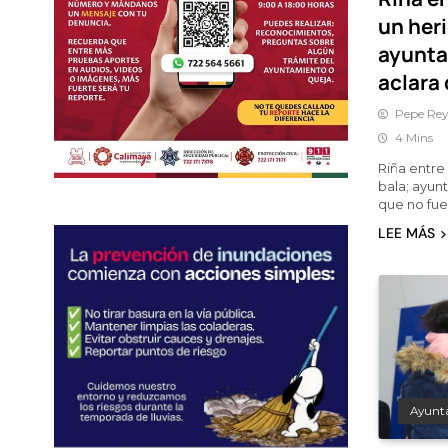
un heri
ayunta
aclara
Pepe Rey
4 Mins
Riña entre
bala; ayun
que no fue
LEE MÁS
Ayunt