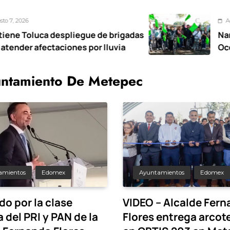
Agosto 7, 2026
pliegue de brigadas
Nancy Valdez respal
ones por lluvia
Ocoyoacac tendrá s
ntamiento De Metepec
amientos
Edomex
Ayuntamientos
Edomex
do por la clase
VIDEO – Alcalde Fer
a del PRI y PAN de la
Flores entrega arco