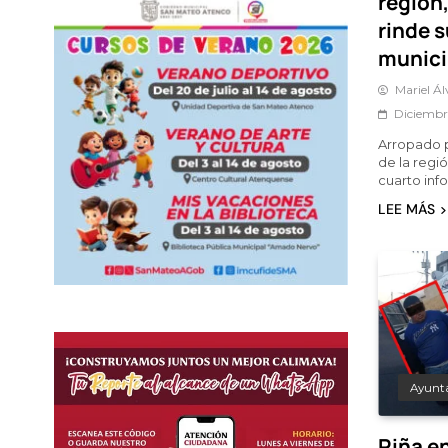
región
rinde 
munici
Mariel Á
Diciembr
Arropado po
de la regi
cuarto in
LEE MÁS
Ayunt
Riña en