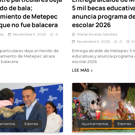
do de bala;
5 mil becas educativ
miento de Metepec
anuncia programa de
 que no fue balacera
escolar 2026
es
Noviembre 9, 2025
0
Mariel Álvarez Sánchez
Noviembre 9, 2025
0
5
 particulares deja un herido de
Entrega alcalde de Metepec 5 m
tamiento de Metepec alcara
educativas y anuncia programa 
 balacera
escolar 2026
LEE MÁS
amientos
Edomex
Ayuntamientos
Edomex