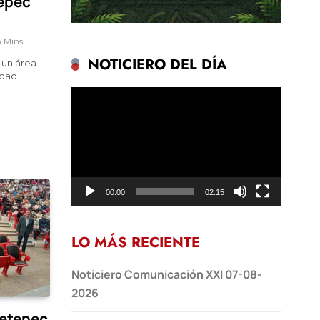
epec
3 Mins
NOTICIERO DEL DÍA
 un área
idad
Reproductor
de
vídeo
00:00
02:15
LO MÁS RECIENTE
Noticiero Comunicación XXI 07-08-
2026
Metepec