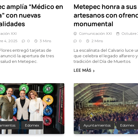
c amplía “Médico en
Metepec honra a sus
a” con nuevas
artesanos con ofren
alidades
monumental
ación XXI
Comunicación XXI
Octubre 
e 4, 2025
0
3 Mins
0
2 Mins
lores entregó tarjetas de
La escalinata del Calvario luce 
y anunció la apertura de tres
que celebra el legado alfarero y
e salud en Metepec.
tradición del Día de Muertos.
LEE MÁS
amientos
Edomex
Ayuntamientos
Edomex