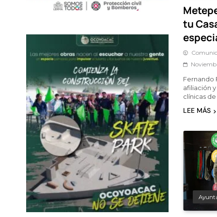
Metepe
tu Cas
especi
Comunic
Noviembr
Fernando F
afiliación 
clínicas d
LEE MÁS
Ayunt