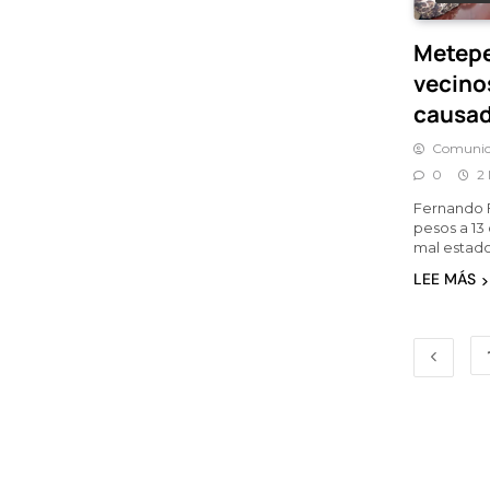
Metepe
vecino
causad
Comunic
0
2
Fernando F
pesos a 13
mal estado
LEE MÁS