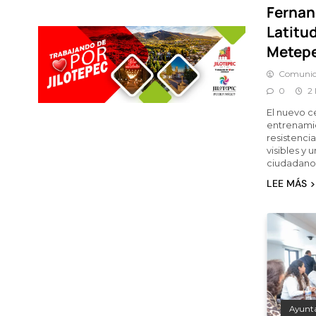
Fernan
Latitud
Metep
Comunic
0
2
El nuevo c
entrenamie
resistenci
visibles y 
ciudadano
LEE MÁS
Ayunt