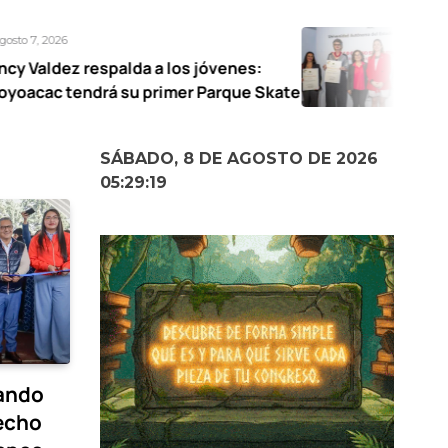
Agosto 7, 2026
da a los jóvenes:
UAEMéx abre expo
u primer Parque Skate
narrativas femeni
SÁBADO, 8 DE AGOSTO DE 2026
05:29:20
nando
techo