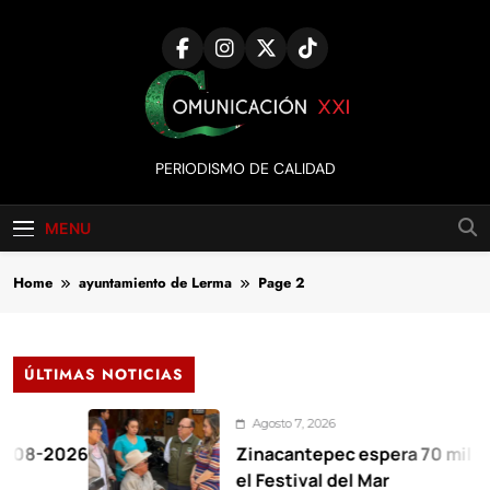
Skip
to
content
Comunicación
PERIODISMO DE CALIDAD
XXI
MENU
Home
ayuntamiento de Lerma
Page 2
ÚLTIMAS NOTICIAS
Agosto 7, 2026
6
Zinacantepec espera 70 mil visitantes 
el Festival del Mar