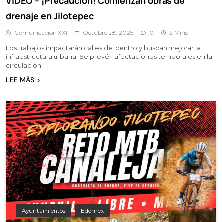
VIDEO – ¡Precaución! Comienzan obras de
drenaje en Jilotepec
Comunicación XXI
Octubre 28, 2025
0
2 Mins
Los trabajos impactarán calles del centro y buscan mejorar la
infraestructura urbana. Se prevén afectaciones temporales en la
circulación.
LEE MÁS
Ayuntamientos
Edomex