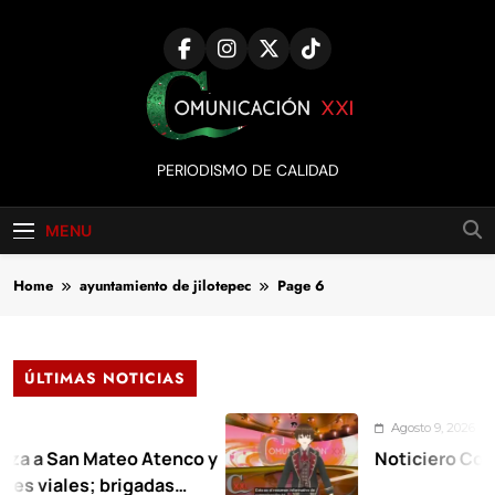
Skip
to
content
Comunicación
PERIODISMO DE CALIDAD
XXI
MENU
Home
ayuntamiento de jilotepec
Page 6
ÚLTIMAS NOTICIAS
Agosto 9, 2026
 Mateo Atenco y
Noticiero Comunicación
; brigadas