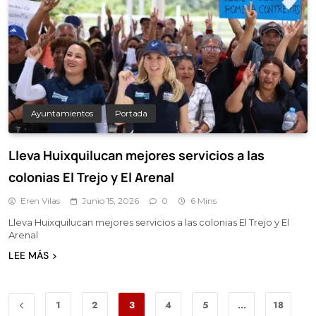
Ayuntamientos
Portada
Lleva Huixquilucan mejores servicios a las
colonias El Trejo y El Arenal
Eren Vilas
Junio 15, 2026
0
6 Mins
Lleva Huixquilucan mejores servicios a las colonias El Trejo y El
Arenal
LEE MÁS
1
2
3
4
5
…
18