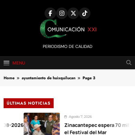
Skip
to
content
Comunicación
PERIODISMO DE CALIDAD
XXI
MENU
Home
ayuntamiento de huixquilucan
Page 3
ÚLTIMAS NOTICIAS
Agosto 7, 2026
Zinacantepec espera 70 mil visitantes 
el Festival del Mar