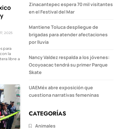
Zinacantepec espera 70 mil visitantes
xico
en el Festival del Mar
 y
Mantiene Toluca despliegue de
17, 2025
brigadas para atender afectaciones
por lluvia
s para
con la
Nancy Valdez respalda a los jóvenes:
era libre a
Ocoyoacac tendrá su primer Parque
Skate
UAEMéx abre exposición que
cuestiona narrativas femeninas
CATEGORÍAS
Animales