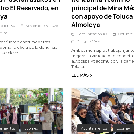
dro El Reservado, en
principal de Mina Mé
oya
con apoyo de Toluca
Almoloya
ación XXI
Noviembre 6, 2025
 Mins
Comunicación XXI
Octubre 
0
3 Mins
s fueron capturados tras
bornar a oficiales; la denuncia
Ambos municipios trabajan junto
fue clave.
mejorar la vialidad que conecta 
autopista Atlacomulco y la carret
Toluca.
LEE MÁS
amientos
Edomex
Ayuntamientos
Edomex