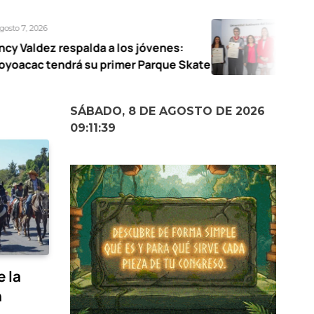
Agosto 7, 2026
lda a los jóvenes:
UAEMéx abre exp
su primer Parque Skate
narrativas femen
SÁBADO, 8 DE AGOSTO DE 2026
09:11:41
e la
n