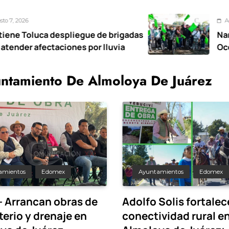
Agosto 7, 2026
spliegue de brigadas
Nancy Valdez respa
iones por lluvia
Ocoyoacac tendrá 
ntamiento De Almoloya De Juárez
amientos
Edomex
Ayuntamientos
Edomex
– Arrancan obras de
Adolfo Solis fortalec
erio y drenaje en
conectividad rural e