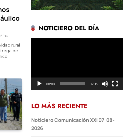
nos
ráulico
NOTICIERO DEL DÍA
Mins
Reproductor
vidad rural
de
ntrega de
vídeo
lico
00:00
02:15
LO MÁS RECIENTE
Noticiero Comunicación XXI 07-08-
2026