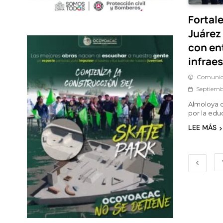
Fortal
Juárez
con en
infrae
Comunic
Septiemb
Almoloya d
por la edu
LEE MÁS