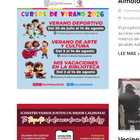
Almolo
Comunic
Noviembr
El proyecto
acceso via
metros de 
alcalde Ado
LEE MÁS
Seguri
Vecino