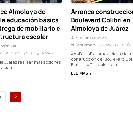
ece Almoloya de
Arranca construcció
 la educación básica
Boulevard Colibrí en
trega de mobiliario e
Almoloya de Juárez
structura escolar
Comunicación XXI
Septiembre 27, 2025
0
ación XXI
re 30, 2025
0
4 Mins
Adolfo Solís Gómez, dio inicio a 
construcción del Boulevard Coli
e Juárez realizan más acciones
Francisco Tlalcilalcalpan.
cación
LEE MÁS
1
2