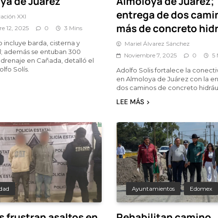
ya de Juárez
Almoloya de Juárez;
entrega de dos cami
ación XXI
más de concreto hid
e 12, 2025
0
3 Mins
 incluye barda, cisterna y
Mariel Álvarez Sánchez
l; además se entuban 300
Noviembre 7, 2025
0
5 
drenaje en Cañada, detalló el
lfo Solís.
Adolfo Solis fortalece la conecti
en Almoloya de Juárez con la e
dos caminos de concreto hidráu
LEE MÁS
dad
Ayuntamientos
Edomex
s frustran asaltos en
Rehabilitan camino