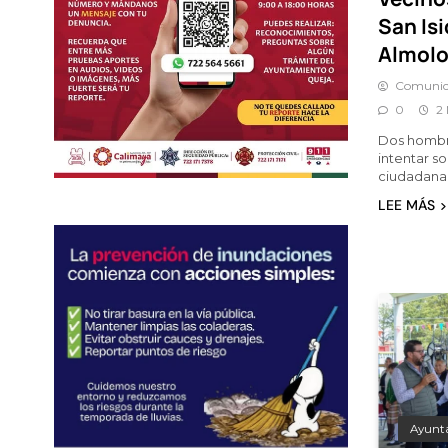
San Isi
Almol
Comunic
0
2
Dos hombre
intentar so
ciudadana 
LEE MÁS
Ayunt