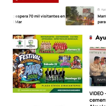
Agosto 7, 2026
70 mil visitantes en
Mantiene Toluca de
para atender afectac
Ayu
Ayunt
VIDEO 
cement