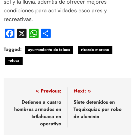
sol y la lluvia, además de ofrecer mejores
condiciones para actividades escolares y
recreativas.
Facebook
X
WhatsApp
Compartir
Tagged:
ayuntamiento de toluca
ricardo moreno
toluca
Navegación
Previous:
Next:
de
Detienen a cuatro
Siete detenidos en
hombres armados en
Tequixquiac por robo
entradas
Ixtlahuaca en
de aluminio
operativo