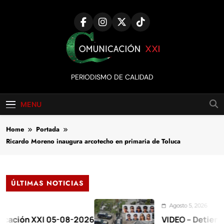
Skip
to
content
Comunicación
PERIODISMO DE CALIDAD
XXI
MENU
Home
Portada
Ricardo Moreno inaugura arcotecho en primaria de Toluca
ÚLTIMAS NOTICIAS
Agosto 5, 2026
XXI 05-08-2026
VIDEO – Detienen a 17 en