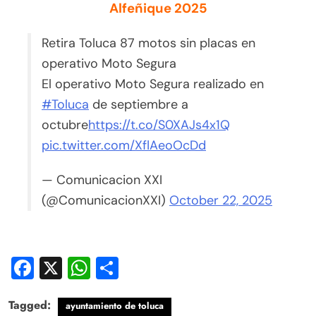
Alfeñique 2025
Retira Toluca 87 motos sin placas en
operativo Moto Segura
El operativo Moto Segura realizado en
#Toluca
de septiembre a
octubre
https://t.co/S0XAJs4x1Q
pic.twitter.com/XflAeoOcDd
— Comunicacion XXI
(@ComunicacionXXI)
October 22, 2025
Facebook
X
WhatsApp
Compartir
Tagged:
ayuntamiento de toluca