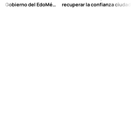
bierno del EdoMéx
recuperar la confianza ciudadana:
escolar hasta
Chuayffet