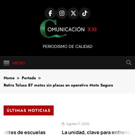
Skip
to
content
Comunicación
PERIODISMO DE CALIDAD
XXI
MENU
Home
Portada
Retira Toluca 87 motos sin placas en operativo Moto Segura
ÚLTIMAS NOTICIAS
Agosto 7, 2026
s de escuelas
La unidad, clave para enfrentar los re