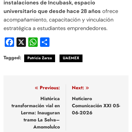
instalaciones de Incubask, espacio
universitario que desde hace 28 años
ofrece
acompañamiento, capacitación y vinculación
estratégica a estudiantes emprendedores.
Facebook
X
WhatsApp
Compartir
Tagged:
Patricia Zarza
UAEMEX
Navegación
Previous:
Next:
de
Histórica
Noticiero
transformación vial en
Comunicación XXI 05-
entradas
Lerma: Inauguran
06-2026
tramo La Selva–
Amomolulco