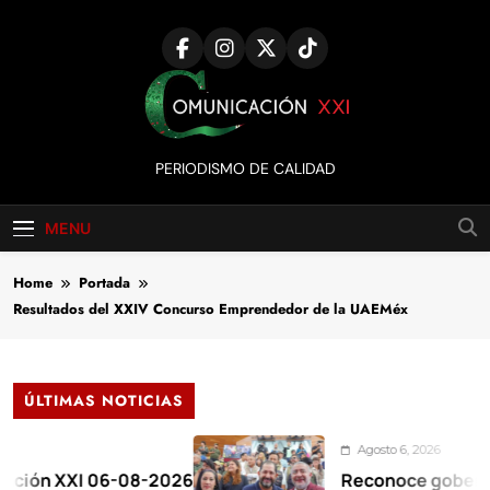
Skip
to
content
Comunicación
PERIODISMO DE CALIDAD
XXI
MENU
Home
Portada
Resultados del XXIV Concurso Emprendedor de la UAEMéx
ÚLTIMAS NOTICIAS
Agosto 6, 2026
XI 06-08-2026
Reconoce gobernadora al 