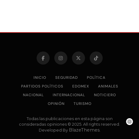
INICIO
SEGURIDAD
POLÍTICA
PARTIDOS POLÍTICOS
EDOMEX
ANIMALES
NACIONAL
INTERNACIONAL
NOTICIERO
OPINIÓN
TURISMO
Todas las publicaciones en esta página son
consideradas opiniones © 2025. All rights reserved.
BlazeThemes
Developed By
.