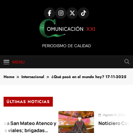
Skip
to
content
Comunicación
PERIODISMO DE CALIDAD
XXI
MENU
Home
Internacional
¿Qué pasó en el mundo hoy? 17-11-2025
ÚLTIMAS NOTICIAS
Agosto 9, 2026
an Mateo Atenco y
Noticiero Comunicaci
es; brigadas