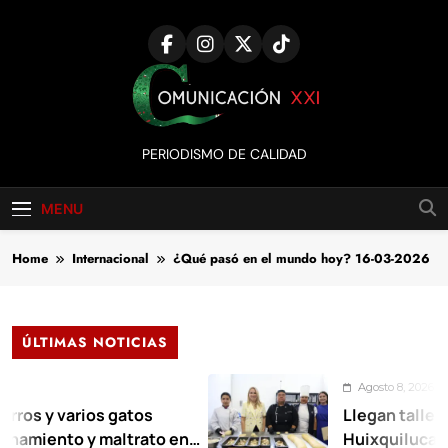
Skip
to
content
Comunicación
PERIODISMO DE CALIDAD
XXI
MENU
Home
Internacional
¿Qué pasó en el mundo hoy? 16-03-2026
ÚLTIMAS NOTICIAS
Agosto 8, 2026
varios gatos
Llegan talleres de a
to y maltrato en
Huixquilucan