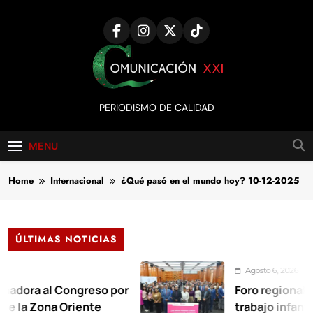
Skip
to
content
Comunicación
PERIODISMO DE CALIDAD
XXI
MENU
Home
Internacional
¿Qué pasó en el mundo hoy? 10-12-2025
ÚLTIMAS NOTICIAS
Agosto 6, 2026
l Congreso por
Foro regional exige er
ona Oriente
trabajo infantil en C