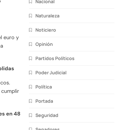
s
Nacional
Naturaleza
Noticiero
l euro y
Opinión
la
Partidos Políticos
plidas
Poder Judicial
icos.
Política
 cumplir
Portada
es en 48
Seguridad
Senadores