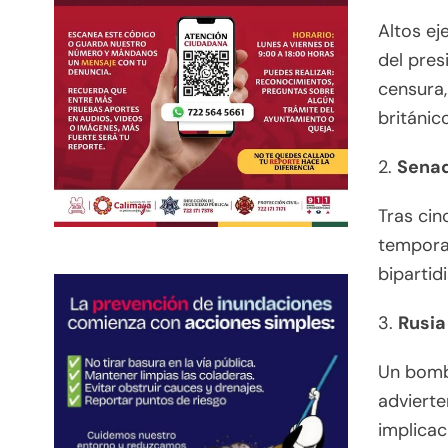
Altos ej
del pres
censura,
británic
2.
Senad
Tras cin
tempora
bipartid
3.
Rusia
Un bomba
advierte
implicac