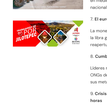
en medio
nacional
7.
El eur
La moned
la libra
reapertu
8.
Cumbr
Líderes 
ONGs de
sus met
9.
Crisi
horas