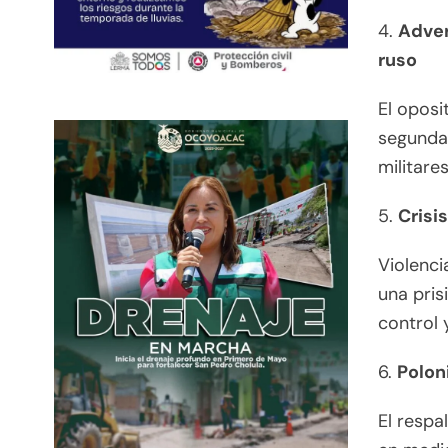
4.
Adver
ruso
El oposi
segunda 
militare
5.
Crisi
Violenci
una pris
control 
6.
Polon
El respa