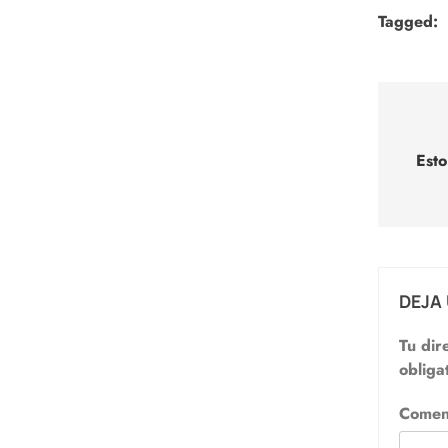
Tagged:
Nav
de
Esto
entr
DEJA
Tu dir
obliga
Comen