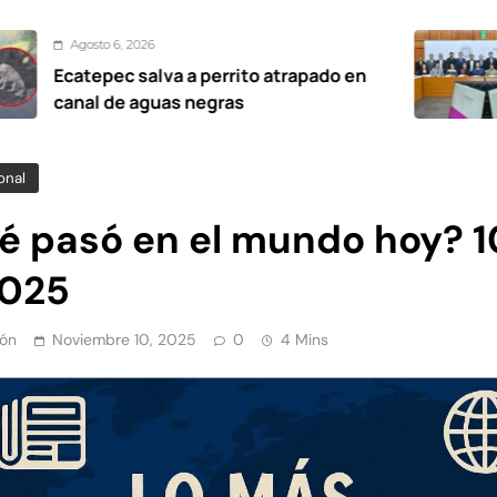
026
Agosto 6,
alva a perrito atrapado en
Promueve
aguas negras
eleccion
onal
é pasó en el mundo hoy? 1
2025
ón
Noviembre 10, 2025
0
4 Mins