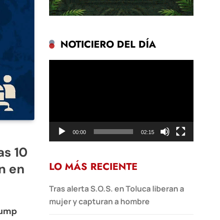
NOTICIERO DEL DÍA
Reproductor
de
vídeo
00:00
02:15
as 10
LO MÁS RECIENTE
n en
Tras alerta S.O.S. en Toluca liberan a
mujer y capturan a hombre
rump