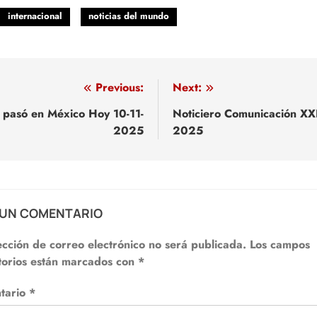
internacional
noticias del mundo
egación
Previous:
Next:
 pasó en México Hoy 10-11-
Noticiero Comunicación XXI
2025
2025
adas
 UN COMENTARIO
ección de correo electrónico no será publicada.
Los campos
torios están marcados con
*
tario
*