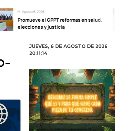
 2026
Agosto 
 el GPPT reformas en salud,
Volcami
es y justicia
cuerpo
suspen
JUEVES, 6 DE AGOSTO DE 2026
20:11:15
0-