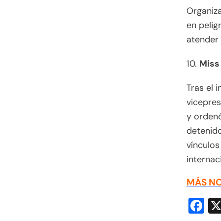
Organiz
en pelig
atender 
10.
Miss
Tras el 
vicepres
y ordenó
detenid
vínculos
internac
MÁS NO
F