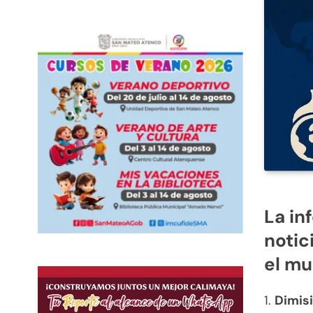
La in
notic
el m
1.
Dimis