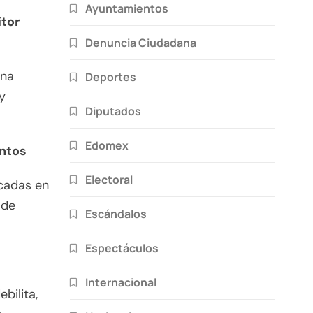
Ayuntamientos
itor
Denuncia Ciudadana
una
Deportes
y
Diputados
Edomex
entos
Electoral
rcadas en
 de
Escándalos
Espectáculos
Internacional
bilita,