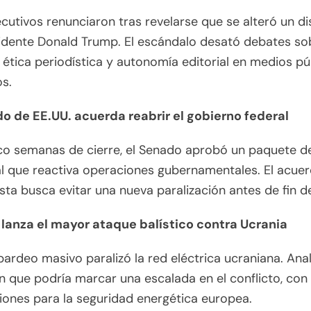
ecutivos renunciaron tras revelarse que se alteró un d
idente Donald Trump. El escándalo desató debates so
 ética periodística y autonomía editorial en medios pú
os.
o de EE.UU. acuerda reabrir el gobierno federal
co semanas de cierre, el Senado aprobó un paquete d
l que reactiva operaciones gubernamentales. El acue
ista busca evitar una nueva paralización antes de fin d
 lanza el mayor ataque balístico contra Ucrania
rdeo masivo paralizó la red eléctrica ucraniana. Anal
n que podría marcar una escalada en el conflicto, con
iones para la seguridad energética europea.