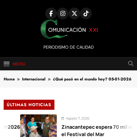
Skip
to
content
Comunicación
PERIODISMO DE CALIDAD
XXI
MENU
Home
Internacional
¿Qué pasó en el mundo hoy? 05-01-2026
ÚLTIMAS NOTICIAS
Agosto 7, 2026
6
Zinacantepec espera 70 mil visitantes 
el Festival del Mar