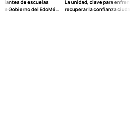
s de escuelas
La unidad, clave para enfrentar los ret
bierno del EdoMéx
recuperar la confianza ciudadana:
escolar hasta
Chuayffet