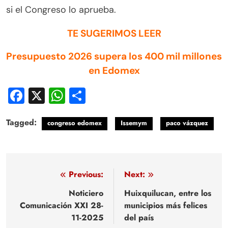
si el Congreso lo aprueba.
TE SUGERIMOS LEER
Presupuesto 2026 supera los 400 mil millones
en Edomex
Facebook
X
WhatsApp
Compartir
Tagged:
congreso edomex
Issemym
paco vázquez
Navegación
Previous:
Next:
de
Noticiero
Huixquilucan, entre los
Comunicación XXI 28-
municipios más felices
entradas
11-2025
del país