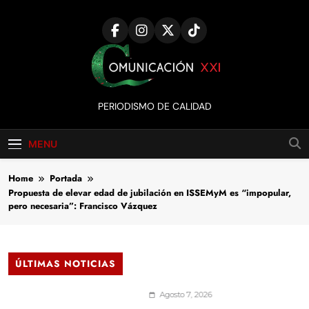
Skip
to
content
Comunicación
PERIODISMO DE CALIDAD
XXI
MENU
Home
Portada
Propuesta de elevar edad de jubilación en ISSEMyM es “impopular,
pero necesaria”: Francisco Vázquez
ÚLTIMAS NOTICIAS
Agosto 7, 2026