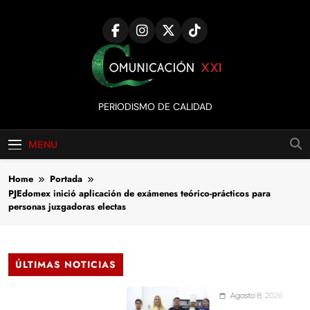
Skip
to
content
Comunicación
PERIODISMO DE CALIDAD
XXI
MENU
Home
Portada
PJEdomex inició aplicación de exámenes teórico-prácticos para
personas juzgadoras electas
ÚLTIMAS NOTICIAS
Agosto 8, 2026