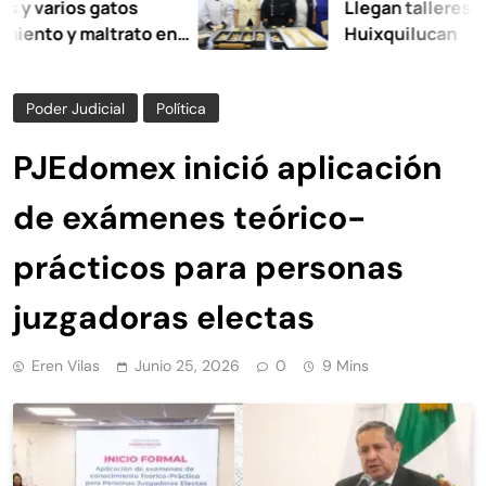
os gatos
Llegan talleres de autoe
 maltrato en
Huixquilucan
Poder Judicial
Política
PJEdomex inició aplicación
de exámenes teórico-
prácticos para personas
juzgadoras electas
Eren Vilas
Junio 25, 2026
0
9 Mins