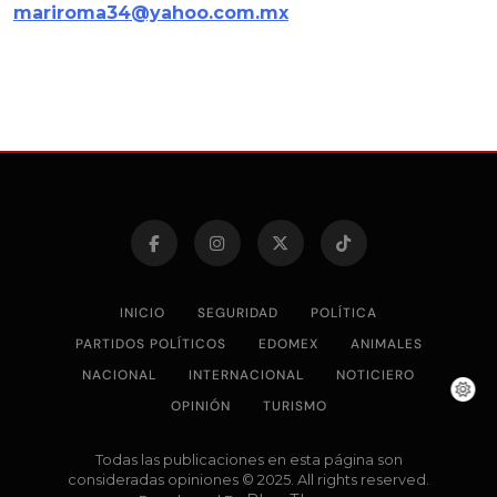
mariroma34@yahoo.com.mx
INICIO
SEGURIDAD
POLÍTICA
PARTIDOS POLÍTICOS
EDOMEX
ANIMALES
NACIONAL
INTERNACIONAL
NOTICIERO
OPINIÓN
TURISMO
Todas las publicaciones en esta página son
consideradas opiniones © 2025. All rights reserved.