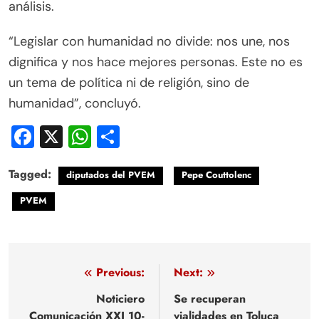
análisis.
“Legislar con humanidad no divide: nos une, nos
dignifica y nos hace mejores personas. Este no es
un tema de política ni de religión, sino de
humanidad”, concluyó.
Facebook
X
WhatsApp
Compartir
Tagged:
diputados del PVEM
Pepe Couttolenc
PVEM
Navegación
Previous:
Next:
de
Noticiero
Se recuperan
Comunicación XXI 10-
vialidades en Toluca