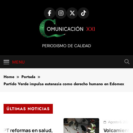
Skip
to
content
Comunicación
PERIODISMO DE CALIDAD
XXI
MENU
Home
Portada
Partido Verde impulsa eutanasia como derecho humano en Edomex
ÚLTIMAS NOTICIAS
Agosto 6, 2026
ormas en salud,
Volcamiento de pipa 