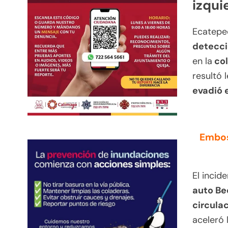
izqui
Ecatepe
detecci
en la
col
resultó 
evadió e
Embos
El incid
auto Be
circula
aceleró 