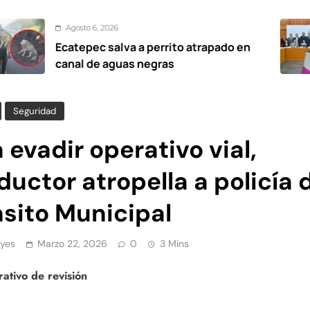
to 6, 2026
Ag
pec salva a perrito atrapado en
Pro
l de aguas negras
ele
Seguridad
 evadir operativo vial,
uctor atropella a policía 
nsito Municipal
yes
Marzo 22, 2026
0
3 Mins