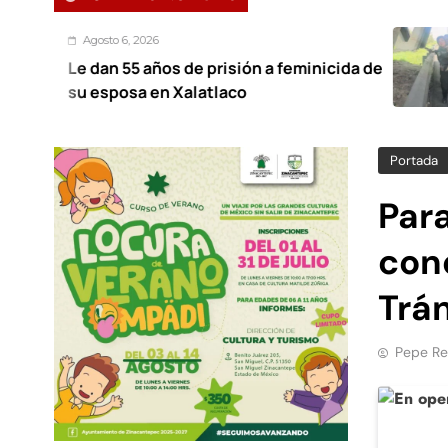
 6, 2026
Agos
 55 años de prisión a feminicida de
Ecate
osa en Xalatlaco
cana
Portada
Para
cond
Trá
Pepe Re