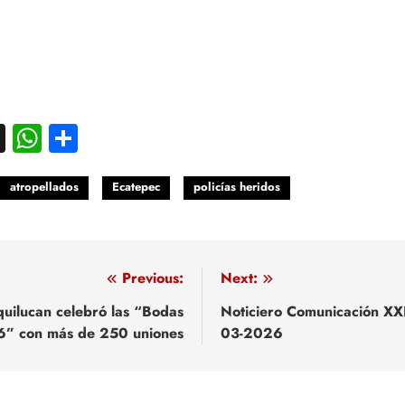
acebook
X
WhatsApp
Compartir
atropellados
Ecatepec
policías heridos
egación
Previous:
Next:
uilucan celebró las “Bodas
Noticiero Comunicación XX
” con más de 250 uniones
03-2026
adas