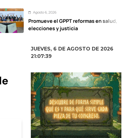
osto 6, 2026
mueve el GPPT reformas en salud,
Vo
cciones y justicia
c
s
JUEVES, 6 DE AGOSTO DE 2026
21:07:40
de