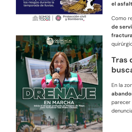
el asfal
Como re
de serv
fractur
quirúrgi
Tras 
busca
En la zo
abandon
parecer 
denuncia