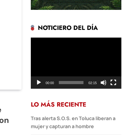
NOTICIERO DEL DÍA
Reproductor
de
vídeo
00:00
02:15
LO MÁS RECIENTE
e
con
Tras alerta S.O.S. en Toluca liberan a
mujer y capturan a hombre