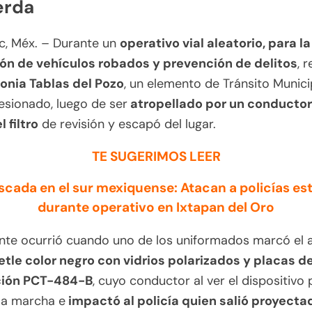
erda
c, Méx. – Durante un
operativo vial aleatorio, para la
ón de vehículos robados y prevención de delitos
, 
onia Tablas del Pozo
, un elemento de Tránsito Munici
lesionado, luego de ser
atropellado por un conducto
l filtro
de revisión y escapó del lugar.
TE SUGERIMOS LEER
cada en el sur mexiquense: Atacan a policías est
durante operativo en Ixtapan del Oro
ente ocurrió cuando uno de los uniformados marcó el a
etle color negro con vidrios polarizados y placas d
ción PCT-484-B
, cuyo conductor al ver el dispositivo 
la marcha e
impactó al policía quien salió proyecta