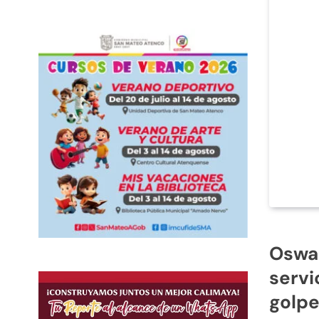
Oswal
servi
golpe