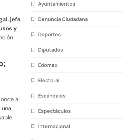
Ayuntamientos
Denuncia Ciudadana
al, jefe
tusos y
Deportes
nción
Diputados
o;
Edomex
Electoral
Escándalos
donde al
ó una
Espectáculos
sable.
Internacional