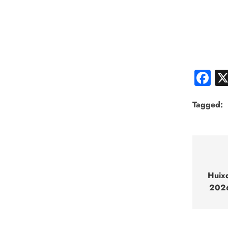
F
Tagged:
Nav
de
Huixq
2026
entr