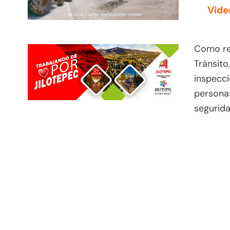
Vide
Como res
Tránsito
inspecci
personas
segurida