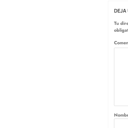
DEJA
Tu dir
obliga
Comen
Nomb