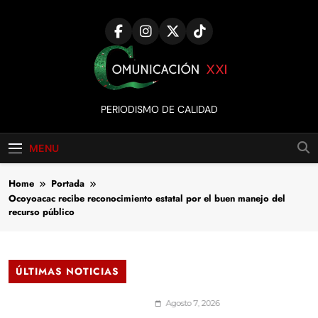
Skip
to
content
Comunicación
PERIODISMO DE CALIDAD
XXI
MENU
Home
Portada
Ocoyoacac recibe reconocimiento estatal por el buen manejo del
recurso público
ÚLTIMAS NOTICIAS
Agosto 7, 2026