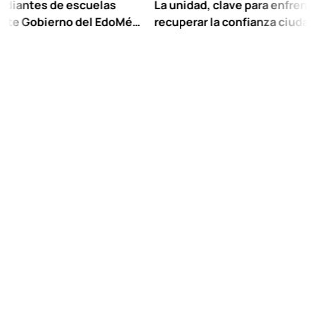
s de escuelas
La unidad, clave para enfrentar los re
bierno del EdoMéx
recuperar la confianza ciudadana:
eescolar hasta
Chuayffet