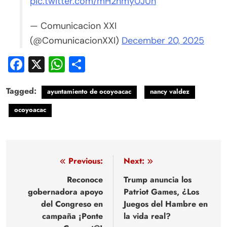
pic.twitter.com/mH2nmy0JUn
— Comunicacion XXI
(@ComunicacionXXI)
December 20, 2025
Facebook
X
WhatsApp
Compartir
Tagged:
ayuntamiento de ocoyoacac
nancy valdez
ocoyoacac
Navegación
Previous:
Next:
de
Reconoce
Trump anuncia los
gobernadora apoyo
Patriot Games, ¿Los
entradas
del Congreso en
Juegos del Hambre en
campaña ¡Ponte
la vida real?