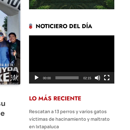
NOTICIERO DEL DÍA
Reproductor
de
vídeo
00:00
02:15
LO MÁS RECIENTE
su
te
Rescatan a 13 perros y varios gatos
víctimas de hacinamiento y maltrato
en Ixtapaluca