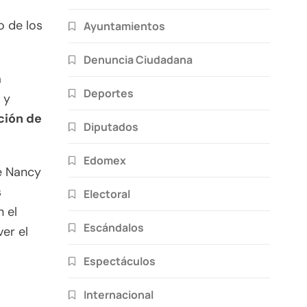
 de los
Ayuntamientos
Denuncia Ciudadana
a
Deportes
 y
ción de
Diputados
Edomex
e Nancy
s
Electoral
 el
Escándalos
er el
Espectáculos
Internacional