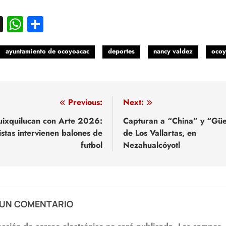
acebook
X
WhatsApp
Compartir
ayuntamiento de ocoyoacac
deportes
nancy valdez
ocoy
egación
Previous:
Next:
ixquilucan con Arte 2026:
Capturan a “China” y “Gü
istas intervienen balones de
de Los Vallartas, en
adas
futbol
Nezahualcóyotl
 UN COMENTARIO