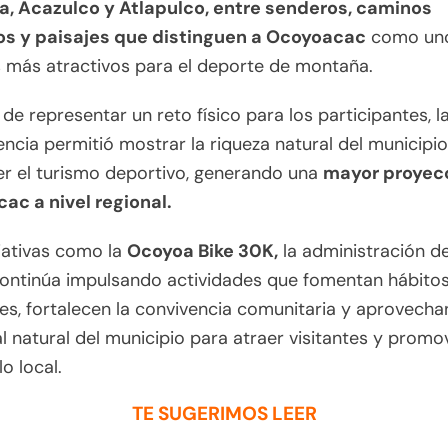
la, Acazulco y Atlapulco, entre senderos, caminos
s y paisajes que distinguen a Ocoyoacac
como uno
 más atractivos para el deporte de montaña.
e representar un reto físico para los participantes, l
cia permitió mostrar la riqueza natural del municipio
r el turismo deportivo, generando una
mayor proyec
ac a nivel regional.
iativas como la
Ocoyoa Bike 30K,
la administración d
continúa impulsando actividades que fomentan hábito
es, fortalecen la convivencia comunitaria y aprovechan
l natural del municipio para atraer visitantes y promov
o local.
TE SUGERIMOS LEER