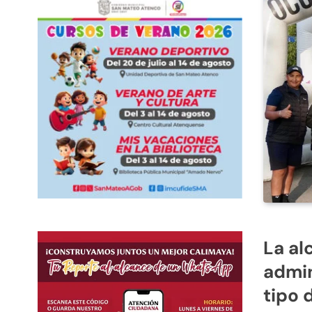
La al
admin
tipo 