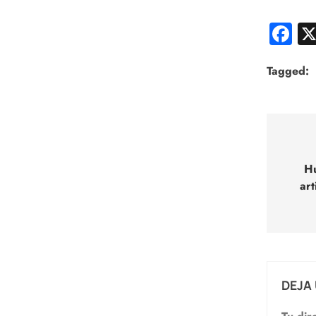
F
Tagged:
Nav
de
Hu
art
entr
DEJA