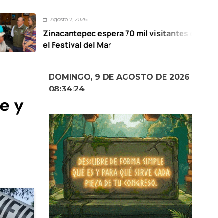
to 7, 2026
Ag
cantepec espera 70 mil visitantes en
Man
stival del Mar
par
DOMINGO, 9 DE AGOSTO DE 2026
08:34:25
e y