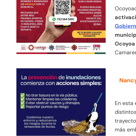
Ocoyoac
activaci
Gobiern
municipa
Ocoyoa 
Camaren
Nancy
En esta 
distinto
trayecto
más emb