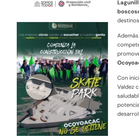
Lagunil
boscoso
destinos
Además d
competen
promove
Ocoyoac
Con inic
Valdez 
saludabl
potencia
desarroll