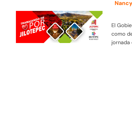
Nancy 
El Gobie
como de
jornada 