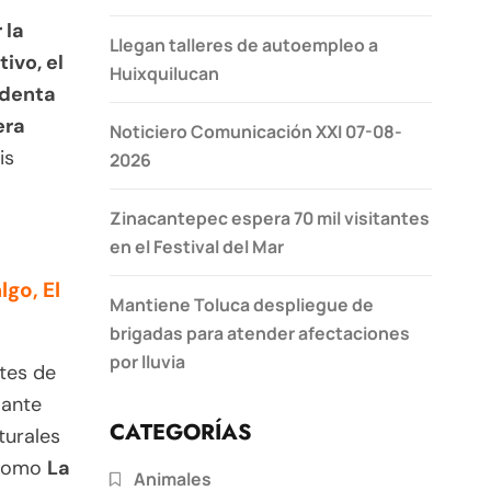
 la
Llegan talleres de autoempleo a
ivo, el
Huixquilucan
identa
era
Noticiero Comunicación XXI 07-08-
is
2026
Zinacantepec espera 70 mil visitantes
en el Festival del Mar
go, El
Mantiene Toluca despliegue de
brigadas para atender afectaciones
por lluvia
tes de
iante
CATEGORÍAS
turales
 como
La
Animales