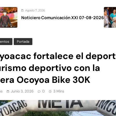
o 7, 2026
Agos
iero Comunicación XXI 07-08-2026
Zina
el Fe
entos
Portada
yoacac fortalece el deport
urismo deportivo con la
rera Ocoyoa Bike 30K
as
Junio 3, 2026
0
3 Mins