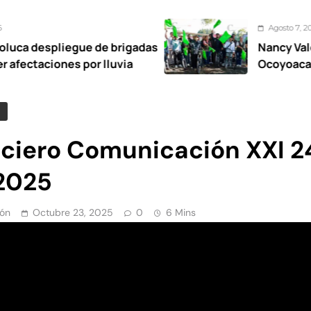
Agosto 7, 2026
ue de brigadas
Nancy Valdez respalda a 
por lluvia
Ocoyoacac tendrá su pri
iciero Comunicación XXI 2
2025
ón
Octubre 23, 2025
0
6 Mins