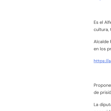
Es el Al
cultura,
Alcalde 
en los p
https://
Propone 
de prisi
La diput