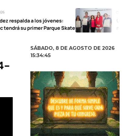
Agosto 7, 2026
los jóvenes:
UAEMéx abre exposició
mer Parque Skate
narrativas femeninas
SÁBADO, 8 DE AGOSTO DE 2026
15:34:46
4-