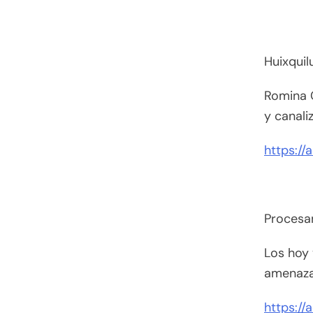
Huixqui
Romina 
y canali
https://
Procesa
Los hoy 
amenazar
https://