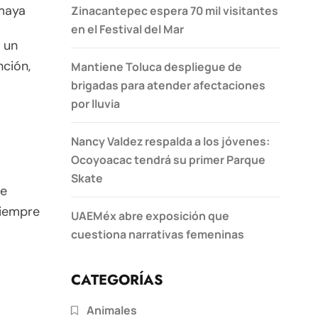
imaya
Zinacantepec espera 70 mil visitantes
en el Festival del Mar
 un
ción,
Mantiene Toluca despliegue de
brigadas para atender afectaciones
por lluvia
Nancy Valdez respalda a los jóvenes:
Ocoyoacac tendrá su primer Parque
Skate
de
Siempre
UAEMéx abre exposición que
cuestiona narrativas femeninas
CATEGORÍAS
Animales