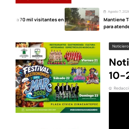
Agosto 7, 2026
visitantes en
Mantiene Toluca desplieg
para atender afectaciones 
Noticiero
Not
10-
Redacci