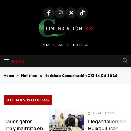
Skip
to
content
Comunicación
PERIODISMO DE CALIDAD
XXI
MENU
Home
Noticiero
Noticiero Comunicación XXI 14-06-2026
ÚLTIMAS NOTICIAS
Agosto 8, 2026
s gatos
Llegan talleres de autoemp
maltrato en
Huixquilucan