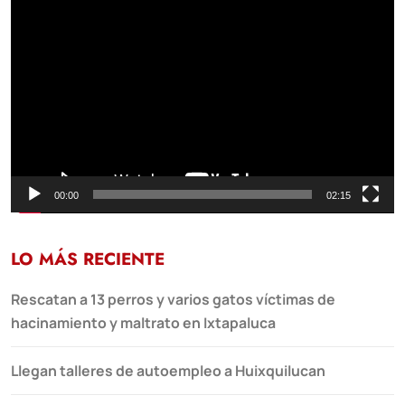
Reproductor
de
vídeo
00:00
02:15
LO MÁS RECIENTE
Rescatan a 13 perros y varios gatos víctimas de
hacinamiento y maltrato en Ixtapaluca
Llegan talleres de autoempleo a Huixquilucan