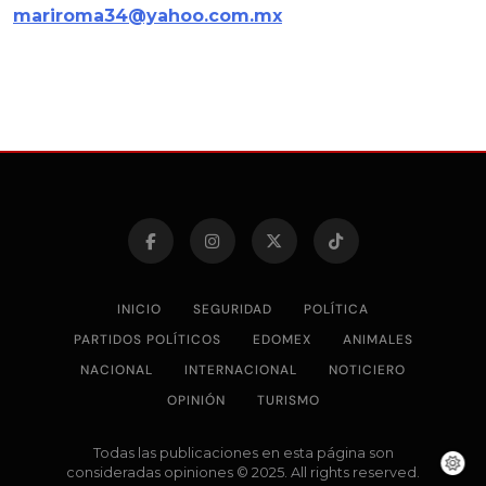
mariroma34@yahoo.com.mx
INICIO
SEGURIDAD
POLÍTICA
PARTIDOS POLÍTICOS
EDOMEX
ANIMALES
NACIONAL
INTERNACIONAL
NOTICIERO
OPINIÓN
TURISMO
Todas las publicaciones en esta página son
consideradas opiniones © 2025. All rights reserved.