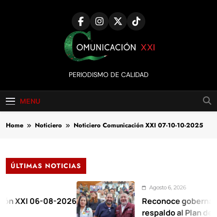
Skip
to
content
Comunicación
PERIODISMO DE CALIDAD
XXI
MENU
Home
Noticiero
Noticiero Comunicación XXI 07-10-10-2025
ÚLTIMAS NOTICIAS
Agosto 6, 2026
XI 06-08-2026
Reconoce gobernadora al 
respaldo al Plan de la Zon